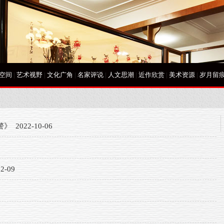
空间
|
艺术视野
|
文化广角
|
名家评说
|
人文思潮
|
近作欣赏
|
美术资源
|
岁月留
警》
2022-10-06
2-09