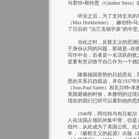
与君特•斯特恩（Günther Ste
毕业之后，为了支持丈夫的
（Max Horkheimer）、赫伯特
了日后的 "法兰克福学派"的
当此之时，反犹主义的思潮
于身份认同的问题，那就是--在德
写作中去，后者是一名活跃的犹太
是要有意识恪守自己作为一个德
随着德国形势的日趋恶化，阿
恩的关系日趋疏远，并在1937
（Jean-Paul Sartre）和
美国避难的时候，本雅明的过境
现在的我们已经可以看到他的思
1940年，阿伦特与布吕歇尔（
人在法国占领区的集中营，但是几
纽约，从此成为了美国公民。此
年，《极权主义的起源》出版（