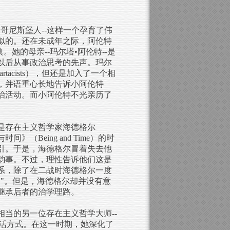
都是哥尼斯堡人--这样一个孕育了伟
似的。还在未成年之际，阿伦特
。她的母亲--玛尔塔•阿伦特--是
以后从事政治思考的先声。玛尔
acists），但还是加入了一个相
*，并语重心长地告诉小阿伦特
治活动。而小阿伦特不光亲历了
学是存在主义哲学家海德格尔
》（Being and Time）的时
引。于是，海德格尔冒着失去他
韵事。不过，理性告诉他们这是
系，除了在二战时海德格尔一度
"。但是，海德格尔却并没有意
继承后者的治学理路。
相当的另一位存在主义哲学大师--
的生活方式。在这一时期，她深化了