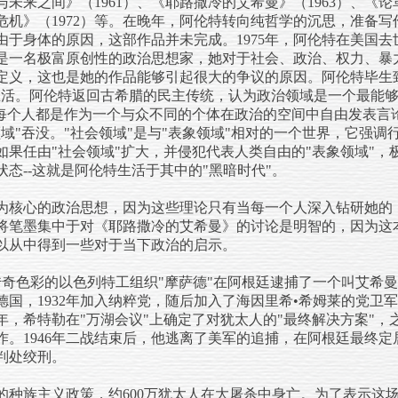
与未来之间》（1961）、《耶路撒冷的艾希曼》（1963）、《论
的危机》（1972）等。在晚年，阿伦特转向纯哲学的沉思，准备
由于身体的原因，这部作品并未完成。1975年，阿伦特在美国
伦特是一名极富原创性的政治思想家，她对于社会、政治、权力、
定义，这也是她的作品能够引起很大的争议的原因。阿伦特毕生
生活。阿伦特返回古希腊的民主传统，认为政治领域是一个最能
，每个人都是作为一个与众不同的个体在政治的空间中自由发表言
域"吞没。"社会领域"是与"表象领域"相对的一个世界，它强
如果任由"社会领域"扩大，并侵犯代表人类自由的"表象领域"，
态--这就是阿伦特生活于其中的"黑暗时代"。
为核心的政治思想，因为这些理论只有当每一个人深入钻研她的
将笔墨集中于对《耶路撒冷的艾希曼》的讨论是明智的，因为这
以从中得到一些对于当下政治的启示。
富有传奇色彩的以色列特工组织"摩萨德"在阿根廷逮捕了一个叫艾希
于德国，1932年加入纳粹党，随后加入了海因里希•希姆莱的党
2年，希特勒在"万湖会议"上确定了对犹太人的"最终解决方案"
。1946年二战结束后，他逃离了美军的追捕，在阿根廷最终定居
判处绞刑。
的种族主义政策，约600万犹太人在大屠杀中身亡。为了表示这