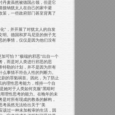
年时丹麦虽然被德国占领，但是它
情接纳犹太人在自己的家中避
的政策，一些政府部门甚至背离了
化"，并开展了对犹太人的自发
文明。德国和罗马尼亚的例子充
恶的事情，仅仅是因为他们没有
更加可怕？"极端的邪恶"出自一个
考，而是对人类进行邪恶的思
希特勒的计划，并不是因为所有
什么事情不符合人性的判断力。
悲剧的罪魁祸首。因此，为了防止
民的理性思考能力，维持一个自
是她对于人类如何克服"黑暗时
使用理性思考的能力。在晚年的未
考是对所有现成的教条的解构，
思考虽然无法给出关于"美
不应该过一种未加检审的生活，因