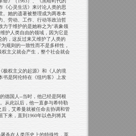
革命》（1963）、《黑暗时代的
写作《心灵生活》来讨论人类的思
去世。她的遗著被整理成为两卷本
暴力、劳动、工作、行动等政治哲
致力于维护的是她称之为"表象领
够维护人类自由的领域，因为它是
论的，这反过来又维护了人类的
调行为规则的一致性而不是多样性，
极权主义就会产生，整个社会就会
《极权主义的起源》和《人的境
本书是阿伦特在《纽约客》上发
曼的德国人--当时，他已经是阿根
卫军。从此以后，他一直参与希特勒
，之后，艾希曼就被任命去协调和管
下来，直到1960年以色列将其
场屠杀在人类历史上的特殊性，英