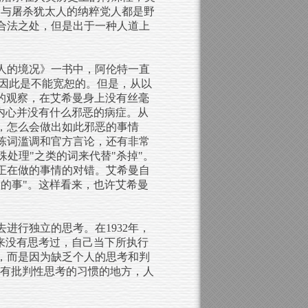
有参与屠杀犹太人的纳粹党人都是野
合法之处，但是出于一种人道上
人的境况》一书中，阿伦特一直
机，因此是不能宽恕的。但是，从以
l）。据他的观察，在艾希曼身上没有丝毫
内心并没有什么邪恶的病症。从
，怎么会做出如此邪恶的事情
陈词滥调和官方言论，还有非常
殊处理"之类的词来代替"杀掉"。
正在做的事情的对错。艾希曼自
的事"。这样看来，也许艾希曼
进行独立的思考。在1932年，
来没有思考过，自己当下所执行
，而是因为缺乏个人的思考和判
具有批判性思考的习惯的地方，人