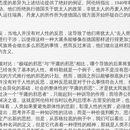
态度的差异为上述结论提供了绝好的例证。阿伦特指出，1940
动。他们拒绝执行德国关于犹太人的政策，非犹太人的丹麦人热
犹太人运往瑞典。丹麦人的所作所为使德国占领方面开始怀疑自己
反，当地人并没有对人性的反思，这导致了他们将犹太人"去人类
进行干涉，以使得这样一种大屠杀能够像在德国那样进行得更加
民族将会做出多么邪恶的事情，然而反过来说，他们做出这样邪
的含义。
对比："极端的邪恶"与"平庸的邪恶"相比，哪个导致的后果将
已经丧失了基本的人性。希特勒就是一个例子，他并不是没有思
权的方式推行他的邪恶的计划。然而，德国之所以能够彻底执行
并没有对于人性的反思，这种反思就是对于什么事情符合人性、
国社会异化的基础，社会的整体性的"平庸的邪恶"，才是犹太民族
处决一个"平庸的邪恶者"，只能起到一种训导的作用；而培养公
解决之道。这就是阿伦特对当时以色列总理本-古里安的批评，也
意味着，人类如果要避免群体性的悲剧，彰显人性的光辉，必须
提出，思考并不是一种知识性的活动，而是一种价值判断力。思
定产出新的思想。但是，从苏格拉底的例子中，我们可以看出，
信"等各种名词的定义，但是它代表着一种理性的精神，那就是人类