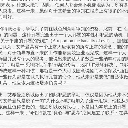
de一词来表示"种族灭绝"。因此，任何人都会毫不犹豫地认为，所
人类者。这样一来，虽然对于艾希曼的审判在程序上有很多的不
而叫好。
的特派记者，争取到了前往以色列旁听审判的资格。此前，在《
al evil）的问题，这种邪恶完全出于一个人邪恶的本性和邪恶的动
的邪恶的报道"（A report on the banality of evi
医生认为，艾希曼具有一个正常人应该有的所有正常的观念，他的
民，对于领导布置下来的工作能够兢兢业业地完成。这样一个人
辞里并没有个人的思考，他说出来的话大多数是一些纳粹时期的
规范"，就是一系列类似军事行动的代码，比如用"最终解决"、"特
养成这样一种习惯，那就是一个人可以随意说慌而不必顾及他们
一些行为都是在认真执行元首的命令，他从来都是要做"自己该做
工具，他应该为这场屠杀负责吗？
出，艾希曼之所以做出了如此邪恶的举动，仅仅是因为他从来不去
时艾希曼只是说了一句"为什么不呢"就加入了这一组织。他也从
该而且值得去做的。他之所以没有良心，不是因为本质上的邪恶
人。这样一来，阿伦特就在"良心"与"思考"之间建立了联系：在