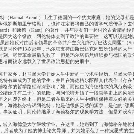
阿伦特（Hannah Arendt）出生于德国的一个犹太家庭，她的父母
今俄罗斯加里宁格勒），也许注定要将自己的哲学气质传承下去
gaard）和康德（Kant）的著作，并与朋友们一起讨论古希腊的经典
是因为这个缘故，阿伦特体会到了政治的重要性，这可以说是她
然她反对由后者领导的革命共产主义组织"斯巴达克同盟"（Spart
也就是阿伦特13岁那年，玛尔塔支持由斯巴达克同盟所领导的大*
时刻。尽管革命最后失败了，但是玛尔塔仍然继续参与德国的政
思考而被永远载入了世界政治思想的史册中。
伦特离开家乡，赴马堡大学开始人生中新的一段求学经历。马堡大
的阵地，阿伦特有幸成为了他的学生，并且在海德格尔酝酿其代表作《存在与时间
德格尔的哲学路径深深影响了她，而她也为海德格尔的风范所吸
经结婚并有二子）的危险，与阿伦特开始了一段哲学史上的风流
年之内即告终止，但是二者在后来的人生中继续保持着友好的关
后，海德格尔告诉阿伦特，她是他很多灵感的源泉，是他的"缪斯
，事实证明，阿伦特继承了海德格尔的现象学方法，但是并没有
堡，转入海德堡大学继续学业。在这里，她遇到了与海德格尔地位
spers），后者成为了她的博士论文导师，并为她示范了一种沉思式