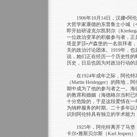
1906年10月14日，汉娜•
大哲学家康德的东普鲁士小城（
即开始研读克尔凯郭尔（Kierke
一位政治变革的积极参与者，正
塔是罗莎•卢森堡的一名崇拜者，虽
关的政治讨论团体。1919年，
说，她们正在经历一个历史性的
历史，日后也因为对政治行动的
在1924年成年之际，阿
（Martin Heidegger）
期中成为了他的参与者之一。海
的教席和婚姻（海德格尔当时已
十分危险的，于是这段爱情在一
为纳粹服务的时期。二十多年以
识到阿伦特具有独立的学术能力
1925年，阿伦特离开了马
卡尔•雅斯贝尔斯（Karl Je