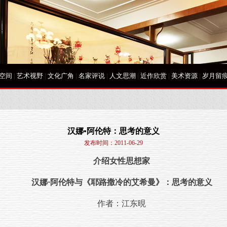
空间
|
艺术视野
|
文化广角
|
名家评说
|
人文思潮
|
近作欣赏
|
美术资源
|
岁月留
汉娜•阿伦特：思考的意义
发布时间：2011-06-29
介绍女性思想家
汉娜·阿伦特与《耶路撒冷的艾希曼》：思考的意义
作者：江东晛