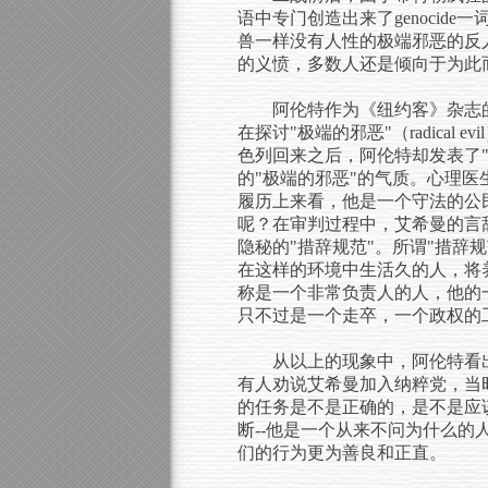
语中专门创造出来了genoci
兽一样没有人性的极端邪恶的反
的义愤，多数人还是倾向于为此
阿伦特作为《纽约客》杂志
在探讨"极端的邪恶"（radic
色列回来之后，阿伦特却发表了"关于平庸
的"极端的邪恶"的气质。心理
履历上来看，他是一个守法的公
呢？在审判过程中，艾希曼的言
隐秘的"措辞规范"。所谓"措辞
在这样的环境中生活久的人，将
称是一个非常负责人的人，他的
只不过是一个走卒，一个政权的
从以上的现象中，阿伦特看
有人劝说艾希曼加入纳粹党，当
的任务是不是正确的，是不是应
断--他是一个从来不问为什么的
们的行为更为善良和正直。