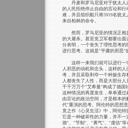
丹麦和罗马尼亚对于犹太人
的人民拒绝停止自由的言论和行
难，并且组织船只将5919名
来自柏林的命令。
然而，罗马尼亚的情况正相
的大屠杀。甚至党卫军都要出面
分表明，一个丧失了理性思考的
进行思考。这就是"平庸的邪恶"
这样一来我们就可以进行一项
人邪恶的动机和念头，这样的人
考，并且采取剥夺一个种族生存
人都丧失了人性，而是大部分人
千千万万个"艾希曼"构成了德
这种情况的再度发生，单单通过
由言论的政治空间，才是根本的
代"重演的思考。阿伦特的思想
竟之作《心灵生活》中，阿伦特
它是一种破坏性的力量，并不一
德"、"节制"、"勇气"、"虔