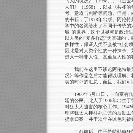
《人的境况》（1958）、《过去
人们》（1968），以及《共和
考、意愿与判断等问题。但是，
的书籍，于1978年出版。阿
学中的名词给出了不同于传统的
域"的世界，这个世界就是政治
以人类的"复多样态"为基础的
多样性，保证人类不会被"社会领
因此是对人类个性的一种抹杀。
进入一种非人性、甚至反人性的状
我们在这里不谈论阿伦特最
况》等作品之后才能得以理解。
表的时评的汇总，而且，我们可
1960年5月11日，一向
廷的公民。此人于1906年出生
对犹太人迫害的核心工作。194
理将犹太人押往死亡营的后勤工作
捉拿归案，并于次年在以色列被
二战前后，由于希特勒疯狂