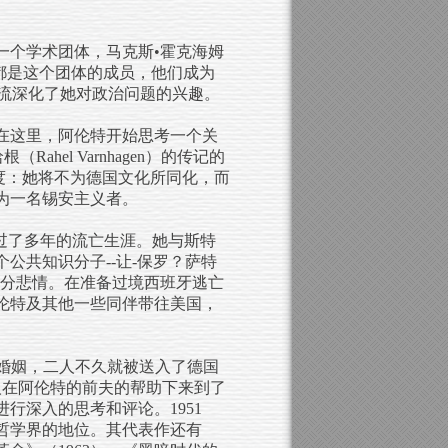
一个学术团体，马克斯•霍克海姆
dorno）都是这个团体的成员，他们成为
交流深化了她对政治问题的兴趣。
在这里，阿伦特开始思考一个关
el Varnhagen）的传记的
态度：她将不为德国文化所同化，而
为一名锡安主义者。
度过了多年的流亡生涯。她与斯特
公共知识分子--让-保罗？萨特
他的命运十分悲情。在准备过境西班牙逃亡
伦特及其他一些同伴带往美国，
了第二段婚姻，二人不久就被送入了德国
人在阿伦特的前夫的帮助下来到了
行深入的思考和评论。1951
哲学界的地位。其代表作还有