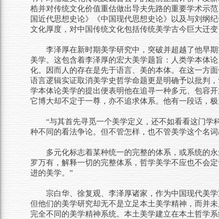
梏并对传统文化价值重估做出导夫先路的重要学术示范
国近代思想史论》《中国现代思想史论》以及与刘纲纪
文化厚度，对中国传统文化包括传统美学古今巨大迁变
李泽厚在新时期美学研究中，突破并超越了他早期
美学。这包含着李泽厚的宏大美学题旨：人类学本体论
化。因而人的存在是先于语言、美的本体。在这一方面
语言逻辑实证取消美学史哲学命题更是明确予以批判，
学本体论美学的提出便表明他在追寻一种多元、包容开
它博大却不定于一尊，亦不追求体系。他有一段话，极
“与其首先寻觅一个美学定义，还不如看看这门学
种不同的看法争论。但不管怎样，也不管美学这个名词
多元化标志着某种统一的完整的体系，或系统的永
罗万有，解释一切的完整体系，哲学美学不应也不会定
进的美学。
”
宗白华、徐复观、李泽厚诸家，作为中国现代美学
但他们的美学研究却无不是立足本土美学精神，而并未
完全不同的美学精神系统。本土美学建立在本土哲学系