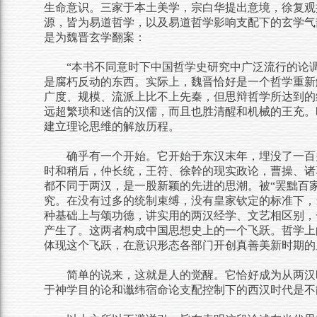
生命意识。三家于本土美学，宗白华提出意境，徐复观
源，皆为易道哲学，以及易道哲学影响支配下的玄学气
是为魏晋玄学翻案：
“本书不同意时下中国哲学史研究中广泛流行的论
是腐朽反动的东西。实际上，魏晋恰好是一个哲学重新
广度、规模、流派上比不上先秦，但思辩哲学所达到的
远超繁琐和迷信的汉儒，而且也胜清醒和机械的王充。
建立理论思维的解放历程。
确乎有一个开始。它开始于东汉末年，埋没了一百
时和稍后，仲长统，王符、徐幹的现实政论，曹操、诸
都不同于两汉，是一股新颖的先进的思潮。被“罢黜百
究。在没有过多的统制束缚，没有皇家钦定的标准下，
种基础上与颂功德，讲实用的两汉经学、文艺相区别，一
产生了。这两者构成中国思想史上的一个飞跃。哲学上
体现这个飞跃，在意识形态各部门开创真善美新时期的
简单的说来，这就是人的觉醒。它恰好成为从两汉
于神学目的论和谶纬宿命论支配控制下的西汉时代是不