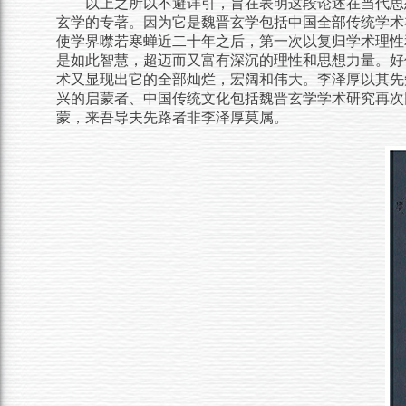
以上之所以不避详引，旨在表明这段论述在当代思
玄学的专著。因为它是魏晋玄学包括中国全部传统学术
使学界噤若寒蝉近二十年之后，第一次以复归学术理性
是如此智慧，超迈而又富有深沉的理性和思想力量。好
术又显现出它的全部灿烂，宏阔和伟大。李泽厚以其先
兴的启蒙者、中国传统文化包括魏晋玄学学术研究再次
蒙，来吾导夫先路者非李泽厚莫属。