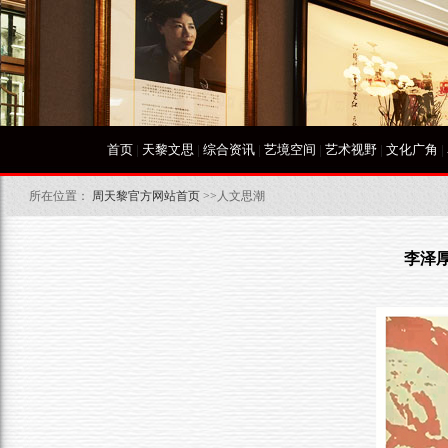
首页
|
天黎文思
|
综合资讯
|
艺境空间
|
艺术视野
|
文化广角
|
所在位置：
周天黎官方网站首页
>>人文思潮
李泽