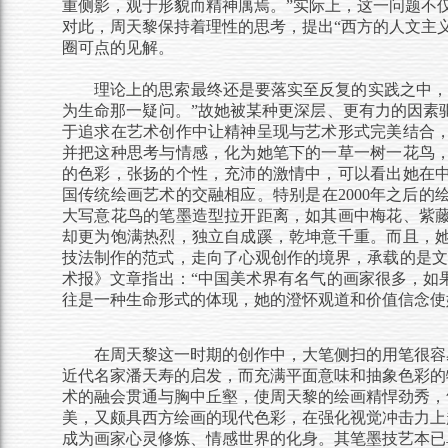
重侧影，观于形貌而精神庽焉。”实际上，这一问题不
对此，周天黎保持着理性的思考，提出“西方的人文主义
圈可点的见解。
理论上的思索最终还是要落实至反复的实践之中
为生命那一疑问。”故
她被某种更深层、更有力的因素
于追求在艺术创作中让精神呈现与艺术形式完美结合
并把这种思考与情感，化为她笔下的一草一树一花鸟
的色彩，张扬的个性，充沛的激情中，可以看出她在
国传统绘画艺术的交融相应。特别是在
2000年之后
大写意花鸟的笔墨造型拉开距离，如其画中梅花、紫
却更为饱满热烈，独立自成蹊，乾坤意千重。
而且，
技法制作的范式，走向了心观创作的境界，承载的是文
术报》文章指出：
“中国美术界有名气的画家很多，如
往是一种生命形式的体现，她的澄怀观道和价值信念使
在周天黎这一时期的创作中，大笔侧扫的用笔很容
近代名家潘天寿的启发，而充满平面意味和抽象色彩的
术的融会贯通与胸中丘壑，使周天黎的绘画精悍劲秀，
美，又颇具西方绘画的现代色彩，在强化视觉冲击力上
成为画家心灵修炼、情感世界的化身。其笔墨技艺本已