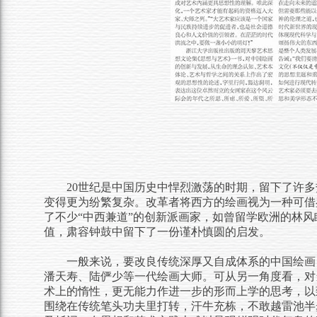
20世纪是中国历史中悍烈激荡的时期，留下了许
变得更为纷繁复杂。改革者将西方的绘画视为一种可借
了不少“中西兼道”的创新派画家，如曾留学欧洲的林
值，肃容钟鼓中留下了一份谨朴慎圆的启发。
一般来说，要改良传统深厚又自成体系的中国绘画
潘天寿、陆俨少等一代绘画大师。可从另一角度看，对
术上的惰性，更无能力作进一步的形而上学的思考，以
围绕在传统笔头功夫里打转，汗牛充栋，不敢越雷池半