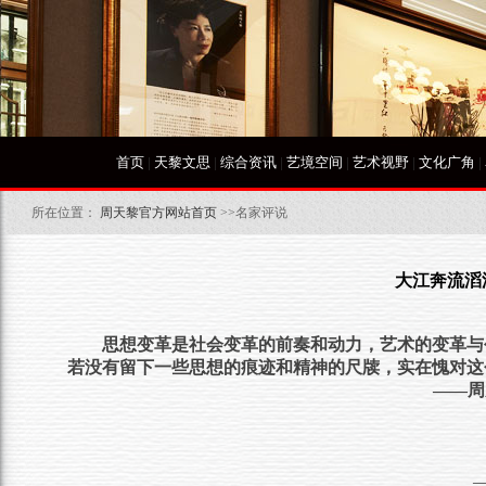
首页
|
天黎文思
|
综合资讯
|
艺境空间
|
艺术视野
|
文化广角
|
所在位置：
周天黎官方网站首页
>>名家评说
大江奔流滔
思想变革是社会变革的前奏和动力，艺术的变革与
若没有留下一些思想的痕迹和精神的尺牍，实在愧对这
——周