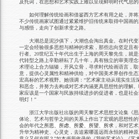
及托词，在思想和艺术实践上难以呈现鲜明时代气息的
如何理解传统绘画和借鉴西方艺术有用之处，并将
不少传统画家试图通过紧紧维护旧传统来取得中国画的
与感悟，走向了创新求变之路。
大潮总是泥沙俱下，大潮也会淘出真金。在时代变
一定会经验很多思想与精神的求索，那些志向坚定且有
行者。
20世纪五十年代出生于上海的周天黎先生，就
代转型之路上辛勤耕耘了几十年，具有独立的审美理念
术理论上合力辐辏，开风立骨，寻求时代绘画语言，取
意，提供心灵属性和精神供给，
对中国美术界创作生态
宏高标的艺术视野。她强调：
“艺术家主动从现实生活
和恶念，并努力去构成对艺术內涵更具思想性的理解。
家应该是一个国家与民族持续进步的促进者，也是社会
明灯！”
浙江大学出版社出版的周天黎艺术思想文论集《思
体论、艺术与哲学之间的关系上作出了宏观的思想性的
会的年代之
所思、所虑、所爱、所望、所求
，和对艺术
升华为精神史、心灵史，去追索哪遥远而永恒的精神原
意义又何在呢？”如本书所收录的《我的艺术论》《艺