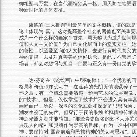
御粗鄙与野蛮，在当代画坛独具一格。周天黎在笔墨语
种新世纪的具体表征。
康德的
“三大批判”用最简单的文字概括，讲的就
论上体现为“真”。这对提高整个社会的阈值也至关重
成为一个什么样的画家？首先，周天黎认为道为世间规
值和人文主义价值作为自己文化层面上的坚实支柱，她
的善性，以至爱至悯的人文情怀，去进行有时代意义的
神的支撑，以及对真善美的信仰执念。是此，不管是旷
场者，都会对悲悯与担当、仁爱与正义有一份自觉的承
达
•芬奇在《论绘画》中明确指出：“一个优秀的
格局和价值秩序变动中，在荏苒的光阴无情地碾碎了
怀之后，
有一个概念需要清楚：绘画艺术的浅层观像
的
“技术”。但是，仅仅掌握了技术并不会进入具有丰
画匠而已。所以，深厚的文化底蘊和深邃的思想內涵，
潮发生变迁的先声。但
穿行子夜的秉烛者和
精神传承
神之光照亮者才能感知。
”
那些青史留名的艺术大师关
展现人的精神和灵魂作为崇高的目标。作为一名中国
神，要保持对
“国家前途和民族精神的关切与思考”。