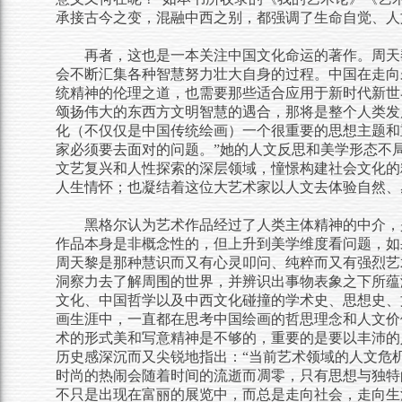
承接古今之变，混融中西之别，都强调了生命自觉、人
再者，这也是一本关注中国文化命运的著作。周天
会不断汇集各种智慧努力壮大自身的过程。中国在走向
统精神的伦理之道，也需要那些适合应用于新时代新世
颂扬伟大的东西方文明智慧的遇合，那将是整个人类发展
化
（不仅仅是中国传统绘画）
一个很重要的思想主题和
家必须要去面对的问题。
”她的人文反思和美学形态不
文艺复兴和人性探索的深层领域，憧憬构建社会文化的
人生情怀；也凝结着这位大艺术家以人文去体验自然、
黑格尔认为艺术作品经过了人类主体精神的中介，
作品本身是非概念性的，但上升到美学维度看问题，如
周天黎是那种慧识而又有心灵叩问、纯粹而又有强烈艺
洞察力去了解周围的世界，并辨识出事物表象之下所蕴
文化、中国哲学以及中西文化碰撞的学术史、思想史、
画生涯中，一直都在思考中国绘画的哲思理念和人文价
术的形式美和写意精神是不够的，重要的是要以丰沛的
历史感深沉而又尖锐地指出：“当前艺术领域的人文危
时尚的热闹会随着时间的流逝而凋零，只有思想与独特
不只是出现在富丽的展览中，而总是走向社会，走向生