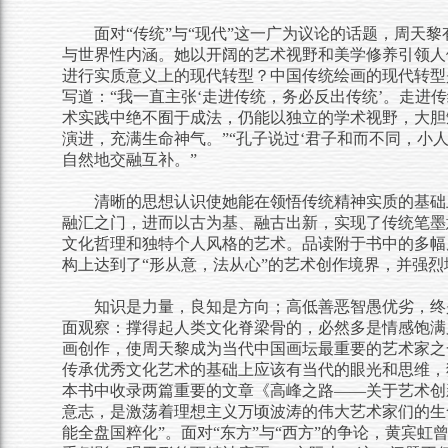
面对
“传统”与“现代”这一广为议论的话题，周
与世界性内涵。她以开阔的艺术视野和美学修养引领人
进行实质意义上的现代转型？中国传统绘画的现代转型
写道：“我一直主张‘走进传统，务必反出传统’。走
术实践中绝不囿于成法，仍能以独立的学术视野，大胆
演进，充满生命神气。”“孔子说过‘君子和而不同，小人
自然地交融互补。”
清晰的思想认识使她能在领悟传统精神实质的基础
融汇之门，进而以古为基、融古出新，实现了传统笔墨
文化哲理和独特个人风格的艺术。品读附于书中的多幅
构上达到了
“形从意，法从心”的艺术创作境界，并强烈
知识是力量，良知是方向；高低善恶智愚优劣，终
面观察：撑得起人类文化脊梁骨的，必然多是情感饱满
画创作，使周天黎成为当代中国画坛最重要的艺术家之
传承优秀文化艺术的基础上应该有当代的眼光和思维，
本书中收录两篇重要的文章《高峰之路
——关于艺术创
意志，是激荡着理想主义万顷波涛的伟大艺术家们的生
能全盘国粹化”。面对“东方”与“西方”的争论，黄宾