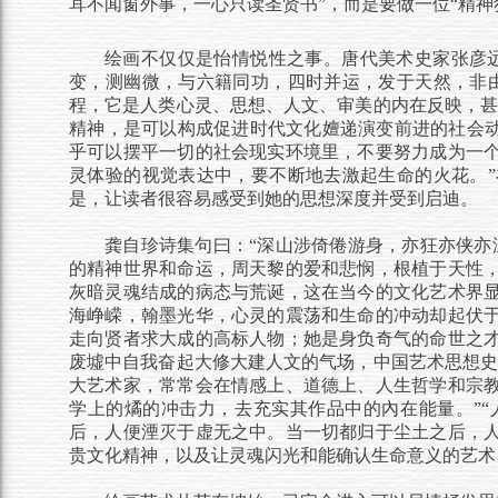
耳不闻窗外事，一心只读圣贤书”，而是要做一位“精神
绘画不仅仅是怡情悦性之事。唐代美术史家张彦
变，测幽微，与六籍同功，四时并运，发于天然，非
程，它是人类心灵、思想、人文、审美的内在反映，甚
精神，是可以构成促进时代文化嬗递演变前进的社会动
乎可以摆平一切的社会现实环境里，不要努力成为一
灵体验的视觉表达中，要不断地去激起生命的火花。
是，让读者很容易感受到她的思想深度并受到启迪。
龚自珍诗集句曰：
“深山涉倚倦游身，亦狂亦侠亦
的精神世界和命运，周天黎的爱和悲悯，根植于天性
灰暗灵魂结成的病态与荒诞，这在当今的文化艺术界
海峥嵘，翰墨光华，心灵的震荡和生命的冲动却起伏
走向贤者求大成的高标人物；
她是
身负奇气
的
命世之
废墟中自我奋起大修大建人文的气场，
中国艺术思想
大艺术家，常常会在情感上、道德上、人生哲学和宗
学上的燏的冲击力，去充实其作品中的內在能量。”
后，人便湮灭于虚无之中。
当一切都归于尘土之后，
贵文化精神，以及让灵魂闪光和能确认生命意义的艺术