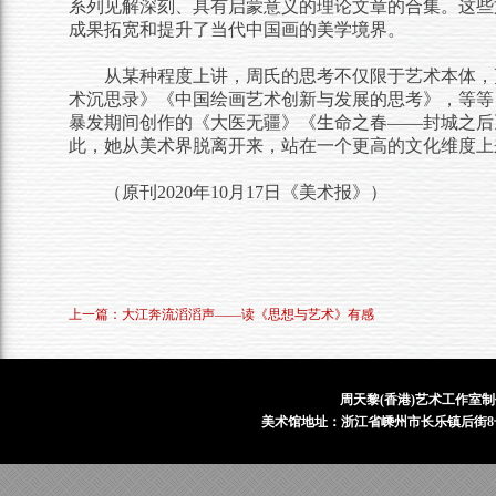
系列见解深刻、具有启蒙意义的理论文章的合集。这些
成果拓宽和提升了当代中国画的美学境界。
从某种程度上讲，周氏的思考不仅限于艺术本体，
术沉思录》《中国绘画艺术创新与发展的思考》，等等
暴发期间创作的《大医无疆》《生命之春——封城之后
此，她从美术界脱离开来，站在一个更高的文化维度上
（原刊2020年10月17日《美术报》）
上一篇：大江奔流滔滔声——读《思想与艺术》有感
周天黎(香港)艺术工作室制
美术馆地址：浙江省嵊州市长乐镇后街8号 电话：1