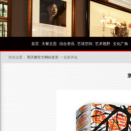
首页
|
天黎文思
|
综合资讯
|
艺境空间
|
艺术视野
|
文化广角
|
所在位置：
周天黎官方网站首页
>>名家评说