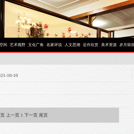
空间
|
艺术视野
|
文化广角
|
名家评说
|
人文思潮
|
近作欣赏
|
美术资源
|
岁月留
21-10-10
首页
上一页
1
下一页
尾页