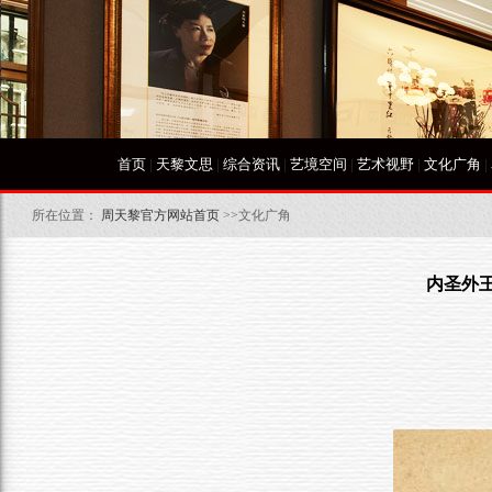
首页
|
天黎文思
|
综合资讯
|
艺境空间
|
艺术视野
|
文化广角
|
所在位置：
周天黎官方网站首页
>>文化广角
内圣外