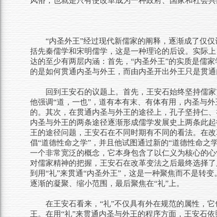
风俗，也就是只有使改革成为一种政府、国家和社会共
“内圣外王”经过现代新儒家的阐释，逐渐成了仅仅
括先秦儒学和宋明儒学，这是一种理论的后设。实际上
达的至少有两层内涵：首先，“内圣外王”的实质是儒家
的是如何贯通内圣与外王，而由内圣开出外王只是贯通
回到王安石的议题上。首先，王安石始终坚持儒家贯
他强调“道，一也”，道有本有末、有体有用，内圣与外
的。其次，在贯通内圣与外王的途径上，孔子坚持仁、
内圣与外王的两条途径逐渐形成儒学发展史上两条此起
王的途径问题，王安石在不同时期有不同的看法。在改
倡“道德性命之学”，并且他试图通过新的“道德性命之
一个非常宽泛的概念，它本身包含了以仁义为核心的心
对儒家精神的把握，王安石在改革变法之后最终选择了用
到用“礼”来贯通“内圣外王”，这是一种聚焦而不是转
逐渐的凝聚、缩小范围，最后聚焦在“礼”上。
在王安石看来，“礼”不仅具有外在规范的属性，它
王。在用“礼”来贯通内圣与外王的程序方面，王安石依