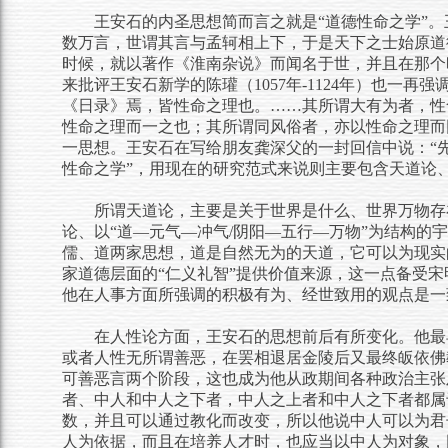
王安石的内圣思想简而言之就是“道德性命之学”。王
数万言，世谓其言与孟轲相上下，于是天下之士始原道
时候，就以著作《淮南杂说》而闻名于世，并且在那个
来批评王安石新学的陈瓘（1057年-1124年）也一
《日录》焉，皆性命之理也。……其所谓大有为者，性
性命之理而一之也；其所谓同风俗者，亦以性命之理而
一思想。王安石在写给朋友龚深父的一封回信中说：“
性命之学”，用现在的研究范式来说则主要包含天道论
所谓天道论，主要是关于世界是什么、世界万物存
论、以“道—元气—冲气/阴阳—五行—万物”为结构的
儒、道两家思想，道是自然无为的天道，它可以为现实
家道德层面的“仁义礼智”提供价值来源，这一点备受
他在人事方面所强调的积极有为、经世致用的观点是一
在人性论方面，王安石的思想前后有所变化。他最
或者人性无所谓善恶，在罢相退居金陵后又最终皈依佛
可善恶言两个阶段，这也成为他从政期间各种政治主张
者、中人和中人之下者，中人之上者和中人之下者都属
数，并且可以通过教化而改变，所以他说中人可以为君
人为依据，而且在培养人才时，也应当以中人为对象，