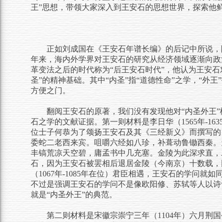
王”思想，带领大家深入到王安石的思想世界，探索他
正如刘成国在《王安石年谱长编》的后记中所说，
年来，海内外学界对王安石的研究从经济领域逐渐向政
革变法之后的时代称为“后王安石时代”，他认为王安石
圣”的精神基础。其中“内圣”指“道德性命”之学，“外
方便之门。
翻阅王安石的原著，我们没有发现他对“内圣外王”
石之学的文献证据。第一则材料是李日华（1565年-1
位士子何恭为了颂扬王安石及其《三经新义》而撰写的
委蛇二老西来宾。咀嚼六经如八珍，补葺动鲁锄西秦。
丰镐荒凉天空碧，庸孟书中几充塞。金陵为此深求直，
石，因为王安石被罢相后退居金陵（今南京）十数载，
（1067年-1085年在位）君臣相遇，王安石的学问
不过是强调王安石的学问不是像欧阳修、苏轼等人以诗
就是“内圣外王”的典范。
第二则材料是宋徽宗崇宁三年（1104年）六月