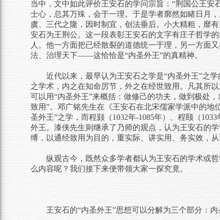
当中，文中如此评价王安石的学问宗旨：“荆国公王安
士心，总其万殊，会于一理。于是学者廓然如睹日月，
虞、三代之隆，因时制宜，创法垂后。小大精粗，靡有
安石为王荆公。这一段表彰王安石的文字有庄子哲学的痕
人。他一方面把已经散裂的道德统一于理，另一方面又将
法、治理天下——这恰恰是“内圣外王”的真精神。
近代以来，最早认为王安石之学是“内圣外王”之
之学术，内之在知命厉节，外之在经世致用。凡其所以
可以用“内圣外王”来概括：做修己的功夫，做到极处，
致用”。邓广铭先生在《王安石在北宋儒家学派中的地
圣外王”之学，而程颢（1032年-1085年）、程颐（103
外王。漆侠先生则继承了乃师的观点，认为王安石的学
缚，以通经致用为目的，重实际、讲实用、务实效，从
纵观古今，既然众多学者都认为王安石的学术或哲学
么内容呢？我们接下来便带领大家一探究竟。
王安石的“内圣外王”思想可以分解为三个部分：