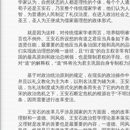
学家认为，自然状态的人都是理性的个体，每个个人通
荀子还是王安石，乃至整个传统儒家学者，他们认为人
智，为普通的人民制定了礼仪法度。在进入政治社会之
圣王，圣人为王便成为儒家最理想的政体形式。
就是因为这样，对传统儒家学者而言，培养聪明睿
言也不例外。王安石所设想的有道之君应当具备如下条
选贤任能，最重要的是他应当具备治国才能和高尚的品
们实现政治理想的唯一途径，且“行道”的自主权非常有
国的最高原则和政治总纲领，也是限制君权的手段。但
对“道”的解释权，“道”终将沦为君主巩固自身专制权
基于对政治统治原则的规定，在现实的政治操作中
并且以礼义教化为主为本，以刑名法度为辅为末。王安
说，当礼法制度成为形式化的教条而失去了它的内在意
宋的政治危机之下，王安石断定危机的根源在于“不明
条，因而需要进行改革变法。
王安石的改革几乎涉及国家的方方面面，他的改革
理财和一道德、同风俗。王安石政治哲学理论基本落实
义理财是改革的首要也是最重要的内容，一道德、同风