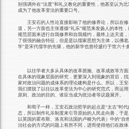
别强调外在“法度”和礼义教化的重要性，他甚至认为北
成为了他改革变法的重要口号。
王安石的人性论直接影响了他的修养论，所以在修
道，另一方面也主张遵循“礼乐”规范来发扬人的本性
规范层面来进行自我修养和自我规约，最终上达天道，
了很强的融合特征，但是是以儒家思想为主体，以佛老
学”是宋代儒学的先驱，他的新学也曾经盛行于世六十
以往学者大多从具体的改革措施、改革成效等方面
在具体的现象层面的研究，更要深入到现象的背后，找
家对政治问题的成体系的理论建构是什么。所以，王安
我们摆脱了以往以改革变法为中心的研究范式，而运用
原则、政治的目的、谁应当成为统治者等议题展开。
和荀子一样，王安石政治哲学的起点是“太古”时代
态，所以制作礼乐制度来引导原始的人民走向善，于是
以英国的霍布斯、洛克和法国的卢梭为代表）中的“自然
治社会的方式的问题上有所不同，进而使得他们在政体