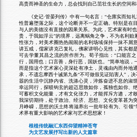
高贵而神圣的生命力，总会找到自己茁壮生长的空间和
《史记·管晏列传》中有一句名言：“仓廪实而知
性普遍堕落之际，这个论断并不一定正确。特别是在
与人的美德没有直接的因果关系。为此，艺术家有时也
贵，于我如浮云”的境界，远离蜗角之争，不为名利贻
性张力，对美术圈热热闹闹的名利场域保持一抹不屑
讲五戒，儒家讲克己复礼，佛家讲明心见性，其实都
可去学董其昌之流的所作所为。荀子指出：“口能言
行，国用也；口言善，身行恶，国妖也。”简单地说，
而是指这个艺术家心灵深处有净土，灵魂由内而外地
承，不遗忘摩西十诫第九条“不可做假见证陷害人”，决
嚣的生活中沉静内省、洗涤心灵，淬炼奋进不息的淑
幸运同行，探赜钩玄的超迈思致如你，孤独也如你、
可蓄积文化能量，才有文化张力，才能挥斥方遒，才
我深切期待，处于政治、经济、思想、文化变革甚为
月峥嵘，思想的沃土终将滋养出一批年轻有为、引领“
术界有重大影响的艺术家与艺术思想家！
根植传统融汇东西仰望精神苍穹
为文艺发展抒写出新的人文篇章