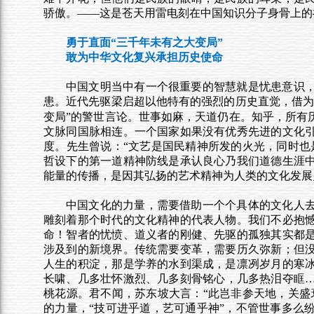
骄傲。——这是苍天用雷电刻在中国知识分子身骨上的
勇于直面“三千年未有之大变局”
敢为中华文化复兴承担历史使命
中国文明当中有一个很重要的智慧就是忧患意识
患。近代先驱梁启超以他特有的强烈的历史直觉，借
变局”的警世言论。世事如麻，天道仍在。知乎，所有
文脉同国脉相连。一个国家如果没有优秀先进的文化
度。先生曾说：“文艺是国民精神所发的火光，同时也
哲设下的第一道精神防线是承认良心乃我们道德生涯
能量的传播，是因其弘扬的艺术精神为人类的文化发展
中国文化的力量，需要借助一个个具体的文化人
雕刻着那个时代的文化精神的代表人物。我们不必抱
命！智者的忧愤、道义者的刚健、先驱的孤独其实都
涉及到的新境界。传统需要变革，需要历久弥新；但
人生的积淀，那是学养的水到渠成，是凛冽岁月的寒
长啸、几多壮怀激烈、几多刻骨铭心，几多热泪夺眶
桃花源。君不闻，苏东坡大言：“此岂非参天地，关盛
的力量，“技可进乎道，艺可通乎神”，不管世事多么