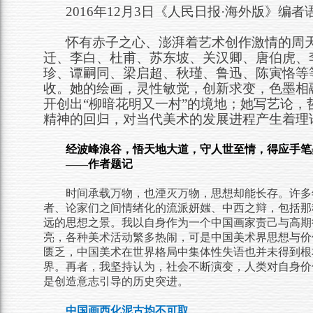
2016
年12月3日《人民日报·海外版》编者
怀有赤子之心、澎湃着艺术创作激情的周
迁、李白、杜甫、苏东坡、关汉卿、唐伯虎、
珍、谭嗣同、梁启超、秋瑾、鲁迅、陈寅恪等
收。她的绘画，灵性敏觉，创新求变，色墨相
开创出“柳暗花明又一村”的境地；她写艺论
精神的回归，对当代美术的发展进程产生着理
经波峰浪谷，悟天地大道，守人世至情，得应手笔
——作者题记
时间承载万物，也湮灭万物，思想却能长存。许多
者、论家们之间情绪化的流派妍媸、中西之辩，包括那
远的思想之景。我以自身作为一个中国画家责己与高期
亮，各种美术活动繁多热闹，可是中国美术界思想与价
匮乏，中国美术在世界格局中集体性失语也并未得到根
界。再者，我坚持认为，社会不断演变，人类对自身价
是创造意志引导的历史突进。
中国画西化泥古均不可取