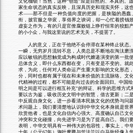
文化枷锁！当然，这种“创造”应是自然的、本真的。
家生命状态的真实反映，且深具历史和现实关怀，这
术——那不但是一种负值向度的把握，是狭隘的愚蠢
衔，披官服之华衮，享俗界之谀词，却一心忙着捞钱致
虚妄之作为，有的只是官僚腐败链上狰狞恒常的狡黠
的小小众，与我这里说的艺术无关，不提罢了。
人的意义，正在于他绝不会停滞在某种终止状态
一瞬，无穷岁月流转不息，人类总是不断地在淘汰磨
应以敏锐的思想触觉成为构成时代嬗递演变的第一批
总体含义，即什么东西都在变，只有变是不变的。就
求，为此，任何对人类命运产生重大影响的文化形态
分，同时也都有属于现在和未来价值的主流脉络。文
代精神的过程，都不可能是向过去的全面回归。中国绘
明之间是可以进行相互补充”的辩证、科学的思维方式
要以古为鉴，吸收历史文明中的智慧，借古更新；二
中反观自身文化，进一步看清本民族文化的优势与问
术问题上，我们要清楚地认识到中华文化本身就是世
欣赏他者，也是文化自信内心强大、高度确认自己文
冲突和文化碰撞，向先进学习是为了提高自己。我们
表明，中华文明具有一种伟大的包容性，事实上，中华
十年（公元67年）迦叶摩腾与竺法兰以白马驮经像入