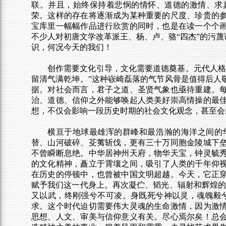
联。并且，始终保持着悲悯的情怀、道德的激情、求
荣。这样的存在将逐渐成为某种重要的尺度、珍贵的
宝库里一幅幅作品进行欣赏的同时，也是在读一个个
不少人对初唐文学改革派王、杨、卢、骆“四杰”的污蔑
识，何况今天的我们！
创作需要文化引导，文化需要道德奠基。元代人格
留清气满乾坤。”这种嵚崎磊落的气节风骨是值得后人
据。对社会而言，君子之道、圣贤气象也亟待重建。
治、道德、信仰之外能够唤起人类美好崇高情操的最
想，不仅会影响一段历史时期的社会文化观念，甚至会
横亘于地球最雄浑的群峰和最浩瀚的海洋之间的
替、山河破碎、芟荑斩伐，更有三十万同胞金陵城下
不曾瞬断息绝。中华居神州天府，物华天宝，钟灵毓
的文化精神，矗立于霄壤之间，吸引了人类的千年仰
在历史的停顿中，也曾被中国文明超越。今天，它正
赋予我们这一代身上。再次凝伫、韬光、辐射和辉煌的
又以武，终刚强兮不可凌。身既死兮神以灵，魂魄毅兮
求。这个时代迫切需要伟大灵魂的生命激情，因为激
思想、人文、审美与信仰意义有关。尽心焉尔矣！总