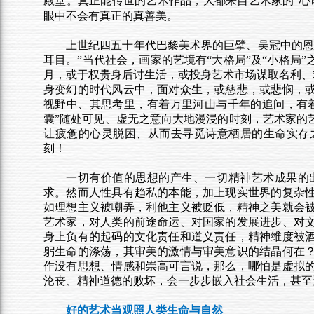
殿堂。真正能传世的艺术作品，大都来自艺术家的
“心
眼中不会有真正的真善美。
上世纪四五十年代巴黎美术界的巨擘、吴冠中的恩
耳目。”当代社会，画家的艺境有“大格局”及“小格局
月，或于权贵身后讨生活，或投身艺术市场谋取名利、求
身变幻的时代风云中，面对众生，或慈悲，或悲悯，
视野中、其思考里，有着万里河山与千年的追问，有着
囊”随处可见、虚无之意向大地漫浸的时刻，艺术家的
让疲惫的心灵脱困、从而去寻觅诗意栖居的生命实存
刻！
一切有价值的思想的产生、一切精神艺术成果的
求。然而人性具有趋私的本能，加上现实世界的复杂
如理想主义被嘲弄，利他主义被贬低，精神之美就会
艺术家，对人类的前途命运、对国家的发展进步、对
身上负有的起码的文化责任和道义责任，精神维度被
躬生命的涤荡，其审美的激情与审美意识的结晶何在
作没有思想、情感和崇高可言说，那么，哪怕是虚拟
沦丧、精神道德的败坏，会一步步嵌入社会生活，甚至
好的艺术当观照人类生命与自然