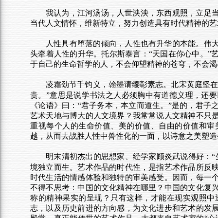
我认为，江河汤汤，人世泱泱，东西观照，立足
当代人文情怀，维新特立，努力创造具有时代精神的艺
人性具有堕落的倾向，人性也有升华的本能。伟
头牵着人性的升华。托尔斯泰言：“天国在你心中。”
于自己的生命哲学的人，不会仰望精神的苍穹，不会渴
凌霜劲节千钧义，翰墨请缨彰素志。北宋黄庭坚
贵。”意思是说学书法之人必须胸中有道德义理，还
《论语》曰：“君子务本，本立而道生。”是的，君子
艺术天地与博大的人文境界？我常常说人文精神不只
重视每个人的生命价值、美的价值、自由的价值和审
越，从而去战胜人性中兽性化的一面，以诗意之美塑造
明末清初杰出的思想家、经学家顾炎武说得好：
境独立而生。艺术作品的时代性，是指艺术作品所反
时代生活的情感体验和独特的审美感受。因而，每一
不得不思考：中国的文化精神在哪里？中国的文化复
称的精神果实的呈现？只有这样，才能在现实观照中
志，以及历史前进的方向感，为文化进步和艺术的发