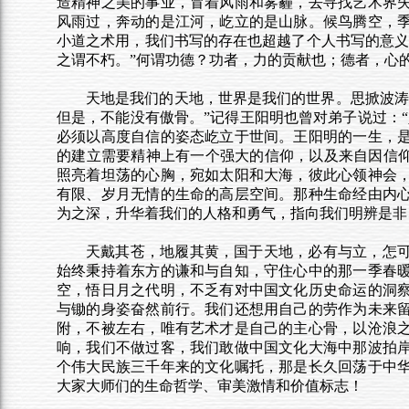
造精神之美的事业，冒着风雨和雾霾，去寻找艺术界
风雨过，奔动的是江河，屹立的是山脉。候鸟腾空，
小道之术用，我们书写的存在也超越了个人书写的意义
之谓不朽。”何谓功德？功者，力的贡献也；德者，心
天地是我们的天地，世界是我们的世界。思掀波涛
但是，不能没有傲骨。”记得王阳明也曾对弟子说过：
必须以高度自信的姿态屹立于世间。王阳明的一生，
的建立需要精神上有一个强大的信仰，以及来自因信仰
照亮着坦荡的心胸，宛如太阳和大海，彼此心领神会
有限、岁月无情的生命的高层空间。那种生命经由内
为之深，升华着我们的人格和勇气，指向我们明辨是非
天戴其苍，地履其黄，国于天地，必有与立，怎
始终秉持着东方的谦和与自知，守住心中的那一季春
空，悟日月之代明，不乏有对中国文化历史命运的洞
与锄的身姿奋然前行。我们还想用自己的劳作为未来
附，不被左右，唯有艺术才是自己的主心骨，以沧浪
响，我们不做过客，我们敢做中国文化大海中那波拍
个伟大民族三千年来的文化嘱托，那是长久回荡于中
大家大师们的生命哲学、审美激情和价值标志！