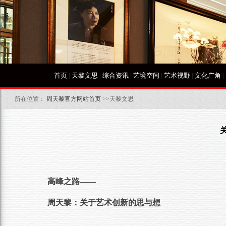
首页
|
天黎文思
|
综合资讯
|
艺境空间
|
艺术视野
|
文化广角
|
所在位置：
周天黎官方网站首页
>>天黎文思
高峰之路——
周天黎：关于艺术创新的思与想