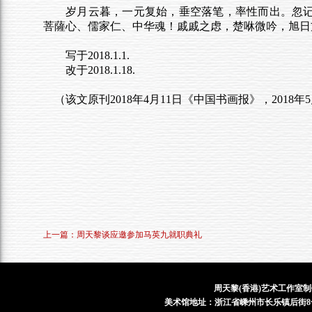
岁月云暮，一元复始，垂空落笔，率性而出。忽记
菩薩心、儒家仁、中华魂！戚戚之虑，楚咻微吟，旭日
写于2018.1.1.
改于2018.1.18.
（该文原刊2018年4月11日《中国书画报》，2018
上一篇：周天黎谈应邀参加马英九就职典礼
周天黎(香港)艺术工作室制
美术馆地址：浙江省嵊州市长乐镇后街8号 电话：1