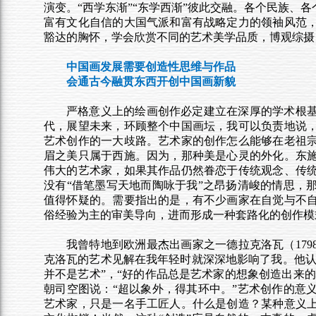
演变。“西学东渐”“东学西渐”彼此交融。各个民族、
富有文化自信的大国气派和富有战略定力的领袖风范
豁达的胸怀，学会欣赏不同的艺术美学品质，博观综摄
中国画发展需要创造性思维与作品
会通古今融贯东西开创中国画新貌
严格意义上的绘画创作必定建立在深厚的学术根
代，展望未来，环顾整个中国画坛，我可以负责地说
艺术创作的一大歧路。艺术家的创作怎么能够在老祖
眉之美只属于西施。因为，那种美是心灵的外化。东
伟大的艺术家，如果其作品仍然眷恋于传统观念、传
没有“借笔墨写天地而陶咏于我”
之
昂扬清峻的情思，
值得怀疑的。需要指出的是，有不少画家在自觉与不
俗经验为主的审美导向，进而形成一种套路化的创作模
我曾特地到欧洲最杰出画家之一德拉克洛瓦（1798
克洛瓦的艺术见解在我年轻时就深深地影响了我。他认
并不是艺术”，“好的作品总是艺术家的想象创造出来的
朝司空图说：“超以象外，得其环中。”艺术创作的意
艺术家，只是一名手工匠人。什么是创造？某种意义