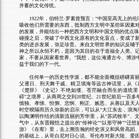
并蓄的文化传统。
1922
年，伯特兰·罗素曾预言：“中国至高无上的
吸收他们所需要的东西，抵制西方文明中某些坏因素
的发展，并能结出一种把西方文明和中国文明的优点珠
碰撞之后，突破了中西文化原有的文化盲点，变成了
类的进步发展，弥足珍贵。来自文明世界的知识反哺
神之所以永恒不朽，是因为其目的在于造福全人类。记
家，不要从国家看世界。”我想，这位淹通古今、博涉
益于我们的下一代。
任何单一的历史性学派，都不能全面概括磅礴富
父逐日、刑天舞干戚、精卫填海等远古神话里，从《
《楚辞》《史记》不绝如缕、苍茫融合而生的道统里
碍”之境界，从商周之交到20世纪、21世纪前后一百
慎独、孝悌、怛恻、悲悯、刚正、嫉恶、从善以及天
时空暌隔而历久弥新的启示，可以从“大江东去，浪淘
以陶渊明作结的清新流丽的芳华里，从“苏武牧羊”、
气中，从东晋顾恺之提出的“传神论”“以形守神”“迁
游》《在宥》里，去上溯浩瀚的经史演义和风骨高蹈
的基础上，从哥白尼对日心说、哥伦布对新大陆、爱