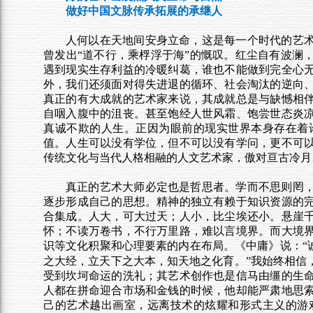
做好中国文脉传承拓展的承继人
人何以在天地间安身立命，这是每一个时代的艺
曾发出“道不行，乘桴浮于海”的慨叹。红尘自有波澜
遇到现实生存利益的冷暖纠葛，谁也不能做到完全心
外，我们还须面对得失进退的循环、社会淘汰的逆向
真正的有大成就的艺术家来说，其成就总是与缺憾相
自咽入腹中的沮丧。甚至饱经人世风霜、饱尝世态炎
真诚不欺的人生。正因为眼前的现实世界本身存在着
值。人生可以没有学位，但不可以没有学问，更不可
传统文化与当代人格相融的人文艺术家，傲对亘古冷月
真正的艺术大师必定也是哲思者。学而不思则罔
逐步形成自己的思想。精神的独立有赖于知识资源的
合集成。人大，可大过天；人小，比尘埃还小。悬崖
怀；不读万卷书，不行万里路，难以言境界。而大境
识等文化积聚和心理要素的内在布局。《中庸》说：
之大经，立天下之大本，知天地之化育。”我始终相信
受到坎坷命运的洗礼；其艺术创作也是信马由缰的生
人都在拼命迎合市场和金钱的时候，他却能严肃地思
己的艺术越出画室，远离技术的炫耀和形式主义的游