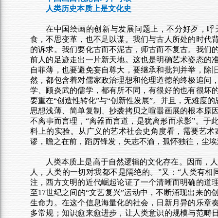
人类历史本质上是文化史
在中国绘画的创新与发展问题上，不分好歹，呼
食，不思变革，也不足以谋。我们与古人所处的时代
的诉求。我们要化古而不泥古，师古而不复古。我们
前人的足迹走出一片新天地。这也是明确艺术姿态的
自菲薄，也要避免妄自尊大，要继承和批判并举，除
然，都包含着对儒家政治理想和伦理道德的终极追问
学、顾炎武的儒学，都有所不同，有很好的也有很坏
要重在“创造性转化”与“创新性发展”。并且，无难度
思想浅薄、简单复制、抄袭拷贝之喧嚣画展的根本原
不离事而言理，“离器而言道，是犹离形而求影”。于
料上的实验。从广义的艺术社会史角度看，需要艺术
谬，瞻之在前，蹈厉锋发，矢志不渝，孤怀独往，尘埃
人类本质上是高于自然逻辑的文化存在。因而，人
人，人类的一切对我都不是隔绝的。”又：“人类有相
注，西方文明的近代崛起论证了一个清晰而明确的道理
至17世纪之间的“文艺复兴”运动中，不断涌现出来
生命力。在这个信息海量化的社会，日新月异的乐章
多常规；知识愈来愈进步，让人类意识的规模与范畴