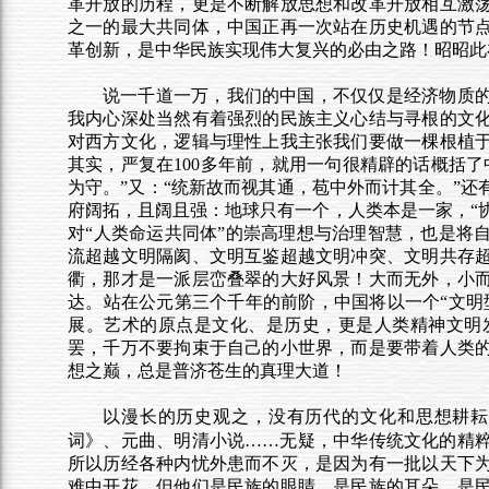
革开放的历程，更是不断解放思想和改革开放相互激
之一的最大共同体，中国正再一次站在历史机遇的节
革创新，是中华民族实现伟大复兴的必由之路！昭昭此
说一千道一万，我们的中国，不仅仅是经济物质
我内心深处当然有着强烈的民族主义心结与寻根的文
对西方文化，逻辑与理性上我主张我们要做一棵根植
其实，严复在100多年前，就用一句很精辟的话概括
为守。”又：“统新故而视其通，苞中外而计其全。”
府阔拓，且阔且强：地球只有一个，人类本是一家，“协
对“人类命运共同体”的崇高理想与治理智慧，也是将
流超越文明隔阂、文明互鉴超越文明冲突、文明共存
衢，那才是一派层峦叠翠的大好风景！大而无外，小
达。站在公元第三个千年的前阶，中国将以一个“文明
展。艺术的原点是文化、是历史，更是人类精神文明
罢，千万不要拘束于自己的小世界，而是要带着人类
想之巅，总是普济苍生的真理大道！
以漫长的历史观之，没有历代的文化和思想耕
词》、元曲、明清小说……无疑，中华传统文化的精
所以历经各种内忧外患而不灭，是因为有一批以天下
难中开花，但他们是民族的眼睛，是民族的耳朵，是