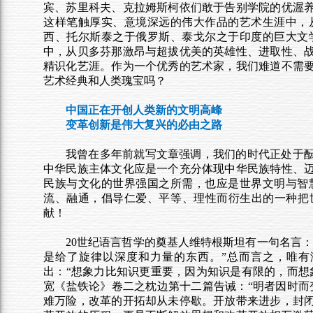
宾、苏里科夫、克拉姆斯柯依们敢于告别学院的优渥
这样笔触厚实、意境深远的伟大作品的艺术生涯中，
西、托尔斯泰之于俄罗斯、泰戈尔之于印度的巨大文
中，从贝多芬那激昂与超拔优美的英雄性、进取性、
精识化艺涯。作为一个优秀的艺术家，我们难道不需
艺术经典和人类瑰宝吗？
中国正在开创人类新的文明高峰
变革创新是伟大复兴的必由之路
我曾在多年前就写文章强调，我们的时代正处于
中华民族主体文化应是一个充分体现中华民族特性、
民族与文化的世界强国之所需，也应是世界文明与智
流、融通，倡导仁爱、平等、理性而衍生出的一种把
献！
20
世纪语言哲学的奠基人维特根斯坦有一句名言：
是给了旋律以深度和力量的东西。”总而言之，唯
出：“想象力比知识更重要，因为知识是有限的，而想
宽《盐铁论》卷二之枕边第十二篇告诫：“明者因时而
难万险，改革的开拓却从未停歇。开放带来进步，封闭