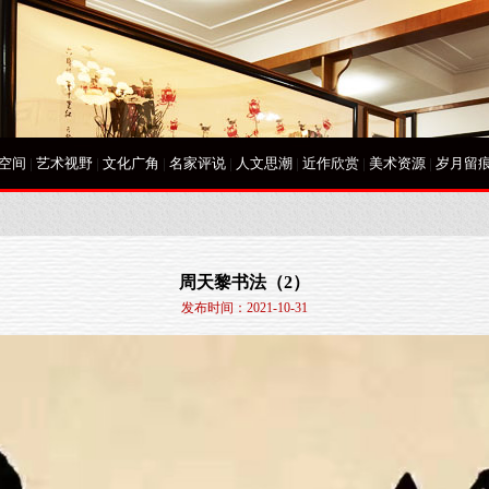
空间
|
艺术视野
|
文化广角
|
名家评说
|
人文思潮
|
近作欣赏
|
美术资源
|
岁月留
周天黎书法（2）
发布时间：2021-10-31