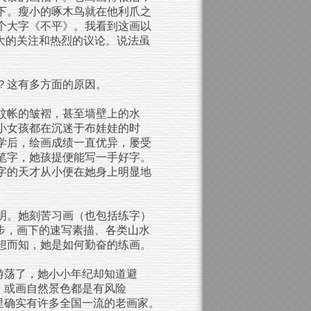
下。瘦小的啄木鸟就在他利爪之
个大字《不平》。我看到这画以
大的关注和热烈的议论。说法虽
？这有多方面的原因。
蚊帐的皱褶，甚至墙壁上的水
小女孩都在沉迷于布娃娃的时
学后，绘画成绩一直优异，屡受
笔字，她孩提便能写一手好字。
字的天才从小便在她身上明显地
明。她刻苦习画（也包括练字）
步，画下的速写素描、各类山水
想而知，她是如何勤奋的练画。
游荡了，她小小年纪却知道避
，或画自然景色都是有风险
里确实有许多全国一流的老画家。