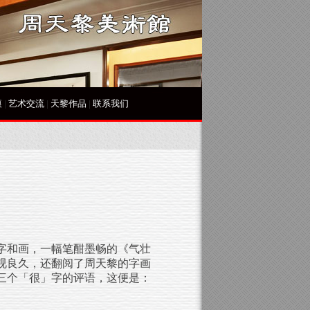
痕
|
艺术交流
|
天黎作品
|
联系我们
字和画，一幅笔酣墨畅的《气壮
视良久，还翻阅了周天黎的字画
三个「很」字的评语，这便是：