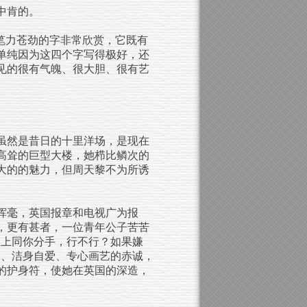
中肯的。
笔力苍劲的字非常欣赏，它既有
单纯因为这四个字写得极好，还
见的很有气魄、很大胆、很有艺
虽然是昔日的十里洋场，是现在
高耸的巨型大楼，她栉比鳞次的
大的的魅力，但周天黎不为所诱
挥毫，英国报章和电视广为报
，更有甚者，一位青年公子苦苦
马上同你分手，行不行？如果嫌
诱、洁身自爱、专心画艺的赤诚，
的护身符，使她在英国的深造，