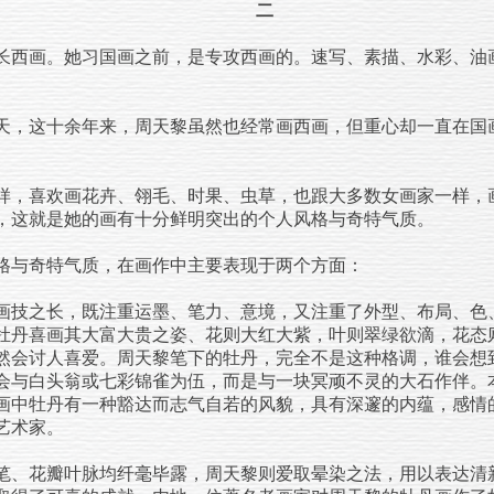
二
西画。她习国画之前，是专攻西画的。速写、素描、水彩、油
。
，这十余年来，周天黎虽然也经常画西画，但重心却一直在国
，喜欢画花卉、翎毛、时果、虫草，也跟大多数女画家一样，
，这就是她的画有十分鲜明突出的个人风格与奇特气质。
与奇特气质，在画作中主要表现于两个方面：
画技之长，既注重运墨、笔力、意境，又注重了外型、布局、色
牡丹喜画其大富大贵之姿、花则大红大紫，叶则翠绿欲滴，花态
然会讨人喜爱。周天黎笔下的牡丹，完全不是这种格调，谁会想
会与白头翁或七彩锦雀为伍，而是与一块冥顽不灵的大石作伴。
画中牡丹有一种豁达而志气自若的风貌，具有深邃的内蕴，感情
艺术家。
、花瓣叶脉均纤毫毕露，周天黎则爱取晕染之法，用以表达清