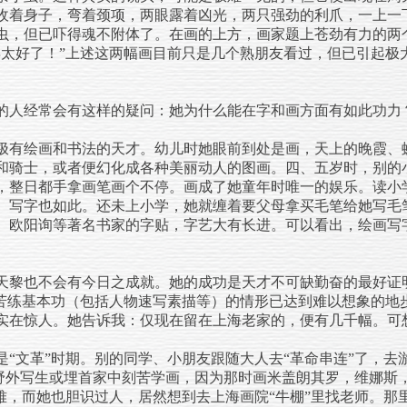
收着身子，弯着颈项，两眼露着凶光，两只强劲的利爪，一上一
虫，但已吓得魂不附体了。在画的上方，画家题上苍劲有力的两
得太好了！”上述这两幅画目前只是几个熟朋友看过，但已引起极
人经常会有这样的疑问：她为什么能在字和画方面有如此功力
极有绘画和书法的天才。幼儿时她眼前到处是画，天上的晚霞、
和骑士，或者便幻化成各种美丽动人的图画。四、五岁时，别的
，整日都手拿画笔画个不停。画成了她童年时唯一的娱乐。读小
。写字也如此。还未上小学，她就缠着要父母拿买毛笔给她写毛
、欧阳询等著名书家的字贴，字艺大有长进。可以看出，绘画写
黎也不会有今日之成就。她的成功是天才不可缺勤奋的最好证
她苦练基本功（包括人物速写素描等）的情形已达到难以想象的地
实在惊人。她告诉我：仅现在留在上海老家的，便有几千幅。可
文革”时期。别的同学、小朋友跟随大人去“革命串连”了，去
视去野外写生或埋首家中刻苦学画，因为那时画米盖朗其罗，维娜斯
最难，而她也胆识过人，居然想到去上海画院“牛棚”里找老师。那