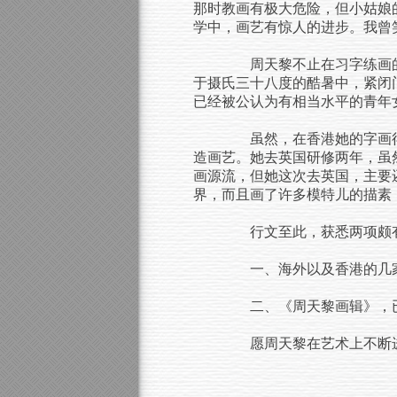
那时教画有极大危险，但小姑娘
学中，画艺有惊人的进步。我曾
周天黎不止在习字练画的
于摄氏三十八度的酷暑中，紧闭
已经被公认为有相当水平的青年
虽然，在香港她的字画得
造画艺。她去英国研修两年，虽
画源流，但她这次去英国，主要
界，而且画了许多模特儿的描素
行文至此，获悉两项颇有
一、海外以及香港的几家
二、《周天黎画辑》，已
愿周天黎在艺术上不断进