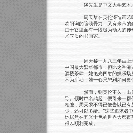
饶
先生是中文大学艺术
周天黎在英伦深造画艺时，
欧阳询的险劲骨力，又有米芾的
由于它里面有一段极为动人的传
术气质的书画家。
周天黎一九八三年由上海
中国最大繁华都市，但比之香港
酒楼茶肆、她艳光四射的娱乐场
不为所动，她一心只想到如何更
然而，到英伦不久，出席
导。顿时声名鹊起，便引来一群
相缠，周天黎不得已便告以已有
少，还可以多给。”这些追求者
她居然在五光十色的世界大都市
得以顺利完成。