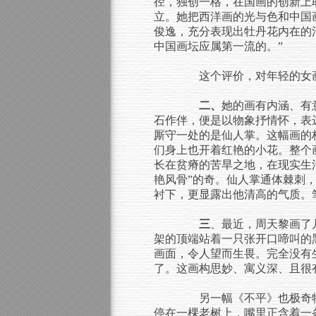
径，独创一格，在国画的创新上
立。她把西洋画的光与色和中国
俊逸，充分表现出牡丹花内在的
中国画坛应属第一流的。”
这个评价，对年轻的女画
二、
她的画有内涵、有
石作伴，便是以物象抒情怀，表
厮守一处的是仙人掌。这幅画的
们身上也开着红艳的小花。整个
长在贫瘠的苦旱之地，在现实生
艳风骨”的奇。仙人掌通体棘刺
衬下，更显露出他清高的气质。
三
、
最近，周天黎画了
架的顶端站着一只张开口啼叫的
画面，令人望而生畏。完全没有
了。这画构思妙、寓义深、且很
另一幅《不平》也极奇特
停在一棵老树上，嘴里正含着一