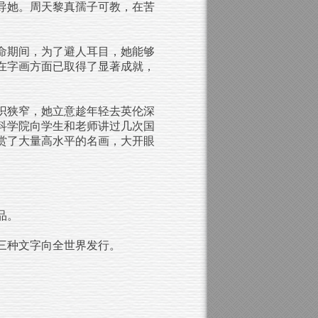
导她。周天黎真孺子可教，在苦
命期间，为了避人耳目，她能够
在字画方面已取得了显著成就，
识狭窄，她立意趁年轻去英伦深
科学院向学生
和
老师讲过几次国
赏了大量高水平的名画，大开眼
品。
三种文字向全世界发行。