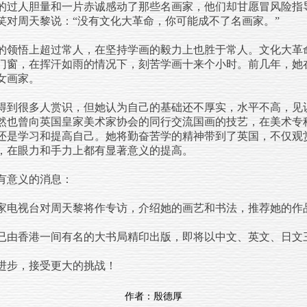
的过人胆量和一片赤诚感动了那些名画家，他们却甘愿冒风险指
笑对周天黎说：“没有文化大革命，你可能成不了名画家。”
领悟上超过常人，在坚持学画的毅力上也胜于常人。文化大革
门窗，在挥汗如雨的情况下，刻苦学画十来个小时。前几年，她
女画家。
到很多人赏识，但她认为自己的基础还不厚实，水平不高，见
然也曾向英国皇家美术家协会的同行交流国画的技艺，在美术专
还是学习和提高自己。她将勤奋苦学的精神带到了英国，不仅观
，在眼力和手力上都有显著意义的提高。
意义的消息：
电视台对周天黎将作专访，介绍她的画艺和书法，推荐她的作
由香港一间有名的大书局精印出版，即将以中文、英文、日文
步，接受更大的挑战！
作者：殷德厚