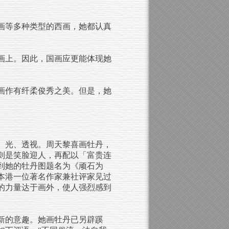
画等多种类型的西画，她都认真
画上。因此，国画应更能体现她
画作有纤柔俊秀之美。但是，她
、光、透视。周天黎喜画牡丹，
则是笑脸迎人，再配以「富贵连
到她的牡丹图题名为《顽石为
本港一位著名作家兼社评家见过
的力量达于画外，使人强烈感到
新的意趣。她画牡丹已另辟蹊