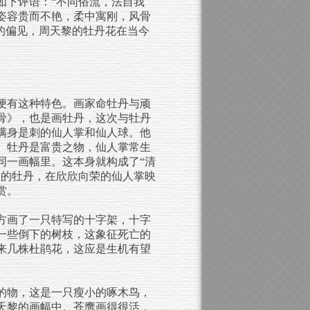
如下评语：“不同俗流，法自我
姿容贵而不艳，柔中寓刚，风骨
的偏见，周天黎的牡丹花在当今
便有这种特色。画家命牡丹与顽
骨》，也是画牡丹，这次与牡丹
满身是刺的仙人掌和仙人球。他
。牡丹是富贵之物，仙人掌常生
同一画幅里。这本身就构成了“清
中的牡丹，在欣欣向荣的仙人掌映
赏。
方画了一只特写的十字架，十字
一些倒下的树枝，这象征死亡的
来几株杜鹃花，这应是生机有望
的物，这是一只瘦小的啄木鸟，
天黎的画幅中。苍鹰画得很活，