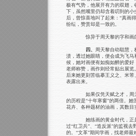
极有气势，他展开有力的双翅，
下，虽然嘴里仍却含着叨到的小
后，曾惊喜地叫了起来：“真画
纷纭，赞赏却是一致的。
惊异于周天黎的字和画的
四、
周天黎自幼聪慧，
渍，透过她眼睛，便会成为飞马
候，她对画便有如痴如醉的爱好
老师称赞，画作则经常贴出展览
后来她更刻苦临摹王义之、米芾
表露出来。
如果仅凭天赋之才，周天
的历程是“十年寒窗”的两倍。
花卉、各种题材的油画，其数目
她练画的黄金时代，正是“
过“红卫兵”、“造反派”的监
的。“文革”期间学画，找老师