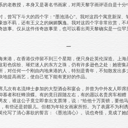
系的老教授，本身又是著名书画家，对周天黎字画评语自是十分
曾写下斗大的四个字：“墨池清心”。我对这四个寓意新深、
豪放不羁，还有王义之的娴媚飘逸。我对这四个字非常欣赏，不
奇故事。仅从这件传奇故事里，也可以看出周天黎确实是一位罕
一
来港，在香港仅停留不到三个星期，便只身赴英伦深造。上海
这彩色缤纷、璀烂迷人的东方之珠，仍有许多逊色之处：她密集
所，对任何一个刚由内地来港的人，特别是青年，不知散发出多
快地提高画艺，使自己笔下能有更好的作品。
几次有名流绅士参加的大型酒会和宴会，并曾为中外友人即席
仰慕者和狂蜂浪蝶。有的竟日跟随左右，有的愿以名贵房车相赠
男友，谁这公子竟立即拿出支票簿，说：“给他十万英镑，要他
中，有些还是碧眼儿。但都为年轻女画家所拒。为了表露不为利
英伦写了清心寡欲的誓言：《墨池清心》。说也奇怪，竟成了她