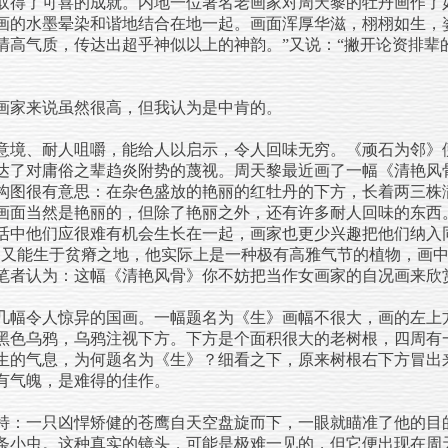
取得了可喜的成就。内地一位著名老画家对周天黎的牡丹画作了
画的水墨晕染和谐地结合在地一起。画面浑厚华滋，栩栩如生，
清高气质，传达出超乎神似以上的神韵。”又说：“撇开论资排辈
家来说虽然很高，但我认为是中肯的。
意境、耐人咀嚼，能给人以启示，令人回味无穷。《顽石为邻》
达了对庸俗之辈趋炎附势的蔑视。周天黎最近画了一幅《清艳风
构图很有意思：在杂色盛放的艳丽的红牡丹的下方，长着两三株
画面当然是艳丽的，但除了艳丽之外，还有许多耐人回味的东西
活中他们应很难有机会生长在一起，画家也更少兴趣把他们纳入
，又能生于贫瘠之地，他实际上是一种极有高雅气节的植物，画
笔者认为：这幅《清艳风骨》你不妨把当作女画家的自况画来欣
几幅令人惊异的国画。一幅题名为《生》画幅不很大，画的左上
黑色乌鸦，乌鸦注视下方。下方是个面积很大的老树根，四周有
生的气息，为何题名为《生》？细看之下，原来树根右下方冒出
有气魄，是难得的佳作。
：一只凶悍矫健的苍鹰自天空盘旋而下，一眼就瞄准了他的目
条小虫。这种真实的镜头，可能是极难一见的，但它便出现在周