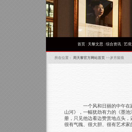
首页
|
天黎文思
|
综合资讯
|
艺境
所在位置：
周天黎官方网站首页
>>岁月留痕
一个风和日丽的中午在跑
山河》，一幅犹劲有力的《墨池
册，只见他边看边赞赏地点头，
很有气魄、很大胆、很有艺术家