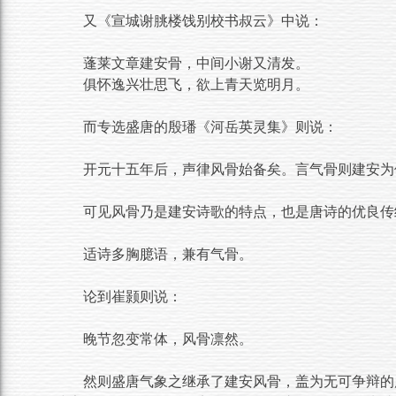
又《宣城谢朓楼饯别校书叔云》中说：
蓬莱文章建安骨，中间小谢又清发。
俱怀逸兴壮思飞，欲上青天览明月。
而专选盛唐的殷璠《河岳英灵集》则说：
开元十五年后，声律风骨始备矣。言气骨则建安为
可见风骨乃是建安诗歌的特点，也是唐诗的优良传
适诗多胸臆语，兼有气骨。
论到崔颢则说：
晚节忽变常体，风骨凛然。
然则盛唐气象之继承了建安风骨，盖为无可争辩的