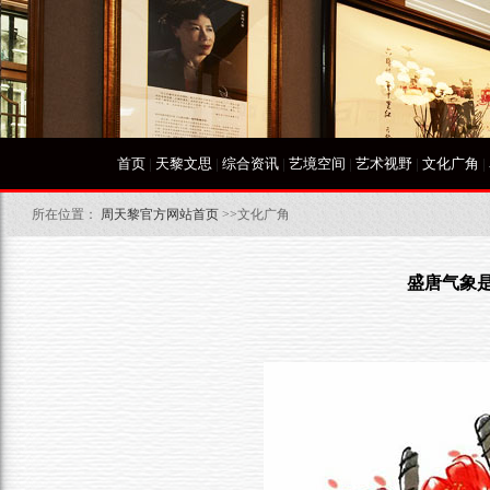
首页
|
天黎文思
|
综合资讯
|
艺境空间
|
艺术视野
|
文化广角
|
所在位置：
周天黎官方网站首页
>>文化广角
盛唐气象