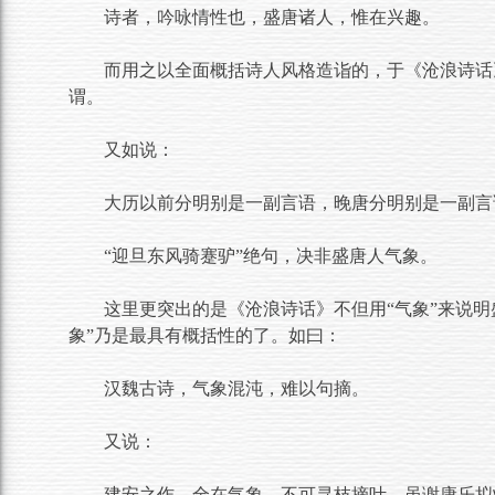
诗者，吟咏情性也，盛唐诸人，惟在兴趣。
而用之以全面概括诗人风格造诣的，于《沧浪诗话
谓。
又如说：
大历以前分明别是一副言语，晚唐分明别是一副言
“迎旦东风骑蹇驴”绝句，决非盛唐人气象。
这里更突出的是《沧浪诗话》不但用“气象”来说明
象”乃是最具有概括性的了。如曰：
汉魏古诗，气象混沌，难以句摘。
又说：
建安之作，全在气象，不可寻枝摘叶。虽谢康乐拟