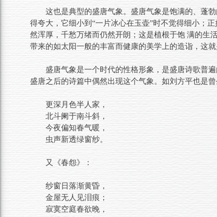
这也是典型的盛唐气象。盛唐气象是饱满的、蓬勃
得夸大，它细小到“一片冰心在玉壶”时不觉得细小；
然浑厚，千愁万绪而仍然开朗；这是植根于饱 满的生
带来的如太阳一般的丰富而健康的美学上的造诣，这就
盛唐气象是一个时代的性格形象，是盛唐诗歌普遍
盛唐之后的诗篇中偶然出现这个气象。如刘方平也是曾
更深月色半人家，
北斗阑于南斗斜，
今夜偏知春气暖，
虫声新透绿窗纱。
又《春怨》：
纱窗日落渐黄昏，
金屋无人见泪痕；
寂寞空庭春欲晚，