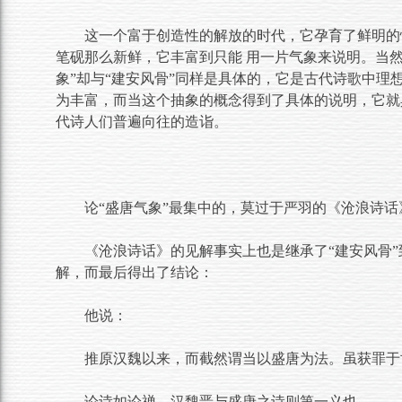
这一个富于创造性的解放的时代，它孕育了鲜明的
笔砚那么新鲜，它丰富到只能 用一片气象来说明。当然
象”却与“建安风骨”同样是具体的，它是古代诗歌中
为丰富，而当这个抽象的概念得到了具体的说明，它就具
代诗人们普遍向往的造诣。
论“盛唐气象”最集中的，莫过于严羽的《沧浪诗话
《沧浪诗话》的见解事实上也是继承了“建安风骨”
解，而最后得出了结论：
他说：
推原汉魏以来，而截然谓当以盛唐为法。虽获罪于
论诗如论禅，汉魏晋与盛唐之诗则第一义也。