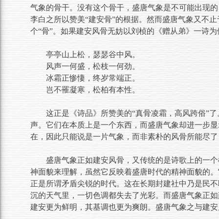
气象的骨干。没有这个骨干，盛唐气象是不可能出现的
李白之所以赞美“建安骨”的根据。然而盛唐气象又不止
个“骨”。如果建安风骨无妨以刘桢的《赠从弟》一诗为
亭亭山上松，瑟瑟谷中风。
风声一何盛，松枝一何劲。
冰霜正惨悽，终岁常端正。
岂不罹凝寒，松柏有本性。
这正是《诗品》所赞美的“真骨凌霜，高风跨俗”了
声。它们在本质上是一个东西，而盛唐气象却进一步显
在，因此只能说是一片气象，而非素朴的风骨所能尽了
盛唐气象正如建安风骨，又传统的是诗歌上的一个
神面貌来理解，虽然它反映着盛唐时代的精神面貌的。
正是所谓矛盾尖锐的时代。这在长期封建社中乃是民不
沉的天气里，一切色调都失去了光彩。而盛唐气象正如
建安更为鲜明，其基调也更为爽朗。盛唐气象之与建安