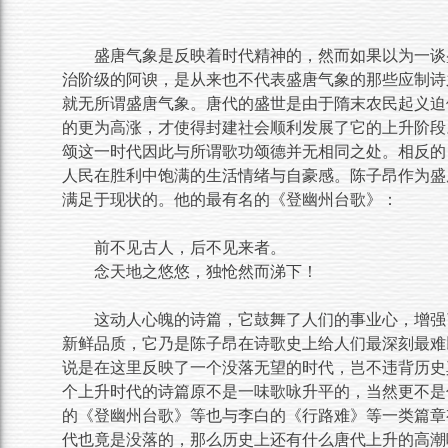
盛唐气象是反映着时代精神的，然而如果以为一谈
治阶级的阿谀，是从来也不代表盛唐气象的那些应制诗
就无所谓盛唐气象。唐代的盛世是由于隋末农民起义迫
的更为高涨，才使得封建社会顺利发展了它的上升阶段
颂这一时代因此与所谓歌功颂德并无相同之处。相反的
人民在胜利中饱满的生活情绪与自豪感。陈子昂作为盛
满足于现状的。他的最有名的《登幽州台歌》：
前不见古人，后不见来者。
念天地之悠悠，独怆然而涕下！
这动人心魄的诗篇，它鼓舞了人们的事业心，增强
新鲜品质，它乃是陈子昂在诗歌史上给人们最深刻最难
说是在这里反映了一个没落无望的时代，岂不违背历史
个上升时代的诗篇原不是一味歌咏升平的，当然更不是
的《登幽州台歌》等也与李白的《行路难》等一类篇章
代也竟是没落的，那么历史上还有什么唐代上升的高潮