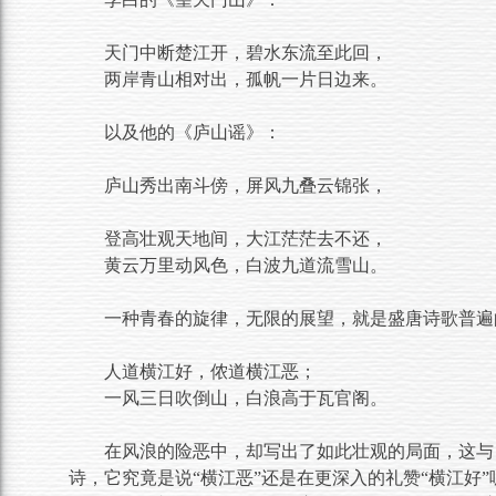
天门中断楚江开，碧水东流至此回，
两岸青山相对出，孤帆一片日边来。
以及他的《庐山谣》：
庐山秀出南斗傍，屏风九叠云锦张，
登高壮观天地间，大江茫茫去不还，
黄云万里动风色，白波九道流雪山。
一种青春的旋律，无限的展望，就是盛唐诗歌普遍
人道横江好，侬道横江恶；
一风三日吹倒山，白浪高于瓦官阁。
在风浪的险恶中，却写出了如此壮观的局面，这与
诗，它究竟是说“横江恶”还是在更深入的礼赞“横江好