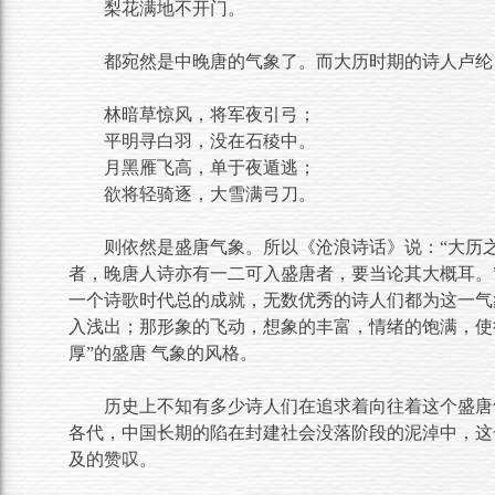
梨花满地不开门。
都宛然是中晚唐的气象了。而大历时期的诗人卢纶
林暗草惊风，将军夜引弓；
平明寻白羽，没在石稜中。
月黑雁飞高，单于夜遁逃；
欲将轻骑逐，大雪满弓刀。
则依然是盛唐气象。所以《沧浪诗话》说：“大历
者，晚唐人诗亦有一二可入盛唐者，要当论其大概耳。
一个诗歌时代总的成就，无数优秀的诗人们都为这一气
入浅出；那形象的飞动，想象的丰富，情绪的饱满，使
厚”的盛唐 气象的风格。
历史上不知有多少诗人们在追求着向往着这个盛唐
各代，中国长期的陷在封建社会没落阶段的泥淖中，这
及的赞叹。