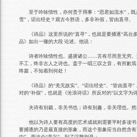
至于吟咏情性，亦何贵于用事：“思君如流水”，既
雪”，讵出经史？观古今胜语，多非补假，皆由直寻。
《诗品》这里所说的“直寻”，也就是要捕逐“高台
品》如出一辙的大段 论述。他说：
诗者吟咏情性也。盛唐诸公……言有尽而意无穷。
不工，终非古人之诗也。盖于一唱三叹之音，有所歉焉
终篇，不知着到何处！
《诗品》的“羌无故实”、“讵出经史”、“皆由直寻”
对的“补假”，也就是《沧浪诗话》所反对的“以文字为诗
夫诗有别裁，非关书也；诗有别趣，非关理也。然
他以为诗人要有高度的艺术成就则需要平时多读书
要捕逐的乃是最直接的形象，而这个形象应当自然含有平时
中”。而这个“意兴”，到了汉魏则是：