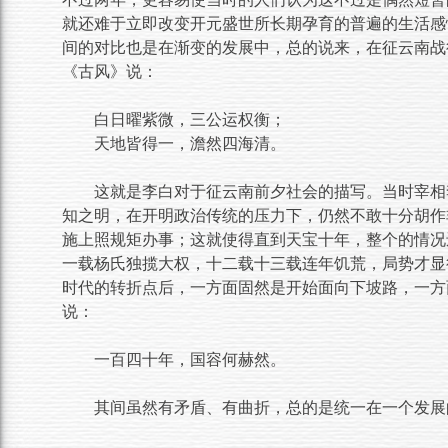
就还难于立即改变开元盛世所长期孕育的普遍的生活感
间的对比也是在渐变的发展中，总的说来，在征云南战
《古风》说：
白日曜紫微，三公运权衡；
天地皆得一，澹然四海清。
这就是李白对于征云南前夕社会的描写。当时宰相
知之明，在开明政治传统的压力下，仍然不敢十分胡作
施上照规矩办事；这就使得直到天宝十年，整个的情况
一载杨氏独揽大权，十二载十三载连年饥荒，局势才显
时代的转折点后，一方面固然是开始面向下坡路，一方
说：
一百四十年，国容何赫然。
其间虽然有矛盾、有曲折，总的是统一在一个发展