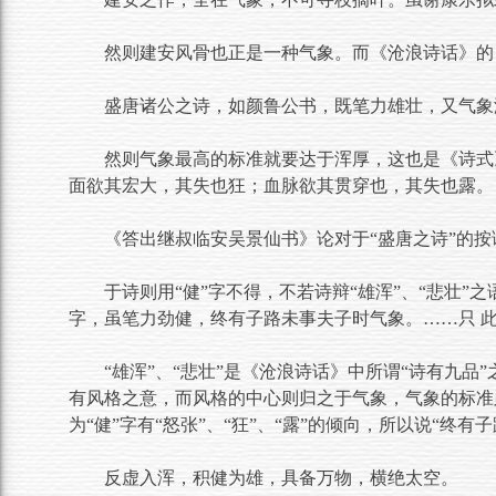
然则建安风骨也正是一种气象。而《沧浪诗话》的
盛唐诸公之诗，如颜鲁公书，既笔力雄壮，又气象
然则气象最高的标准就要达于浑厚，这也是《诗式
面欲其宏大，其失也狂；血脉欲其贯穿也，其失也露。
《答出继叔临安吴景仙书》论对于“盛唐之诗”的按
于诗则用“健”字不得，不若诗辩“雄浑”、“悲壮
字，虽笔力劲健，终有子路未事夫子时气象。……只 
“雄浑”、“悲壮”是《沧浪诗话》中所谓“诗有九品
有风格之意，而风格的中心则归之于气象，气象的标准
为“健”字有“怒张”、“狂”、“露”的倾向，所以说“终
反虚入浑，积健为雄，具备万物，横绝太空。