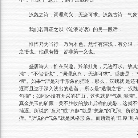
汉魏之诗，词理意兴，无迹可求。汉魏古诗，气象
我们若再证之以《沧浪诗话》的另一段话：
惟悟乃为当行，乃为本色。然悟有深浅，有分限，
之悟也。他虽有悟，皆非第一义也。
盛唐诗人，惟在兴趣。羚羊挂角，无迹可求。故其
沌”，“不假悟也”，“词理意兴， 无迹可求”。盛唐是：
彻”。如果“悟”是对于形象的捕逐，那么，汉魏就 是
逐而且达于深入浅出的造诣， 所以是“透彻之悟”。汉
句摘”；如同还没有开采的矿山，这也就是“气象 混沌
真金美玉的矿藏，美不胜收的放出异样的光彩，这就不
捕逐。所说的“意兴”或“兴趣”就是“想象”的飞翔。所
痒。”所说的“气象”就是风格形 象。而所谓的“浑厚