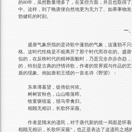
的80年，虽然数量增多了，在某些方面，并且也取得
中。这样，到了晚唐便自然地更为无力了。如果事物发
勃健旺的时刻。
一
盛唐气象所指的是诗歌中蓬勃的气象，这蓬勃不只
格。这时代性格是不能离开了那个时代而存在的。盛唐
似的，在反映时代的精神面貌时，乃是完全亦步亦趋，
的，特别是古典的抒情诗歌，作者的世界观与作品的艺
盾的现象。例如唐初王绩的一首名诗《野望》：
东皋薄暮望，徙倚欲何依。
树树皆秋色，山山唯落晖。
牧童驱犊返，猎马带禽归。
相顾无相识，长歌怀采薇。
作者是隋末的遗民，对于唐代新的统一局面是怀着
相顾无相识，长歌怀采薇”，也正是表达了这遗民之感