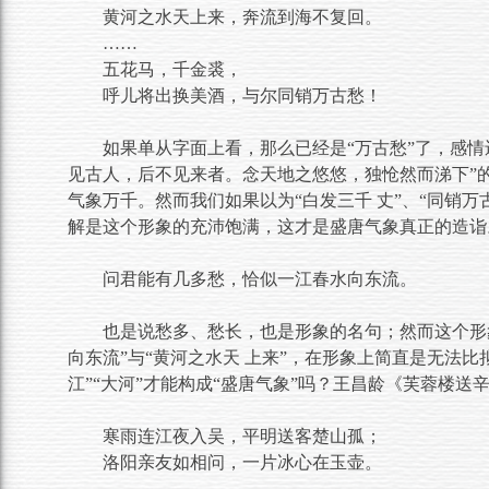
黄河之水天上来，奔流到海不复回。
……
五花马，千金裘，
呼儿将出换美酒，与尔同销万古愁！
如果单从字面上看，那么已经是“万古愁”了，感情
见古人，后不见来者。念天地之悠悠，独怆然而涕下”
气象万千。然而我们如果以为“白发三千 丈”、“同销
解是这个形象的充沛饱满，这才是盛唐气象真正的造诣
问君能有几多愁，恰似一江春水向东流。
也是说愁多、愁长，也是形象的名句；然而这个形
向东流”与“黄河之水天 上来”，在形象上简直是无法
江”“大河”才能构成“盛唐气象”吗？王昌龄《芙蓉楼送
寒雨连江夜入吴，平明送客楚山孤；
洛阳亲友如相问，一片冰心在玉壶。