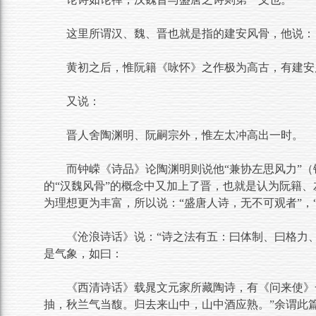
这里所谓汉、魏、晋也就是指的建安风骨，他说：
黄初之后，惟阮籍《咏怀》之作极为高古，有建安
又说：
晋人舍陶渊明、阮嗣宗外，惟左太冲高出一时。
而钟嵘《诗品》论陶渊明则说他“兼协左思风力”（
的“汉魏风骨”的概念中又加上了晋，也就是认为阮籍
为理想更为丰富，所以说：“盛唐人诗，无不可观者”，
《沧浪诗话》说：“诗之法有五：曰体制、曰格力
是气象，如曰：
《西清诗话》载晁文元家所藏陶诗，有《问来使》
抽，秋兰气当馥。归去来山中，山中酒应熟。”余谓此