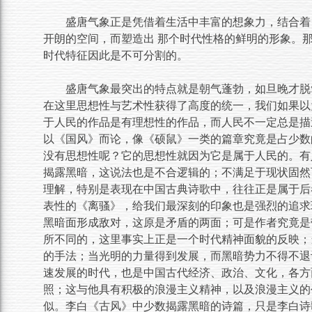
盛唐气象正是凭借着生活中丰富的想象力，结合着
开朗的空间，而塑造出 那个时代性格的鲜明的形象。
时代特征因此是不可分割的。
盛唐气象最突出的特点就是朝气蓬勃，如旦晚才脱
在这里思想性与艺术性获得了高度的统一，我们如果以
于人民的作品是有理想性的作品，而人民不一定总是描
以《国风》而论，像《硕鼠》一类的篇章究竟是占少数
没有思想性呢？它的思想性就因为它是属于人民的。有
揭露黑暗，这说法也是不合逻辑的；不满足于现状固然
理解，特别是表现在中国古典诗歌中，往往正是属于后
表性的《离骚》，给我们最深刻的印象也是强烈的追求
黑暗面形成敌对，这原是矛盾的两面；可是作者究竟是
所不同的，这里事实上正是一个时代精神面貌的反映；
的手法；当光明的力量得到发展，而黑暗势力不得不退
速发展的时代，也是中国古代经济、政治、文化，各方
照；这与他具有积极的浪漫主义精神，以及浪漫主义的
似。李白《古风》中少数揭露黑暗的诗篇，只是李白诗