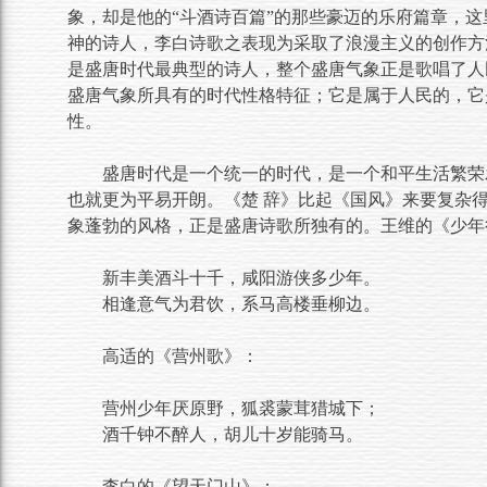
象，却是他的“斗酒诗百篇”的那些豪迈的乐府篇章，
神的诗人，李白诗歌之表现为采取了浪漫主义的创作方
是盛唐时代最典型的诗人，整个盛唐气象正是歌唱了人
盛唐气象所具有的时代性格特征；它是属于人民的，它
性。
盛唐时代是一个统一的时代，是一个和平生活繁荣
也就更为平易开朗。《楚 辞》比起《国风》来要复杂
象蓬勃的风格，正是盛唐诗歌所独有的。王维的《少年
新丰美酒斗十千，咸阳游侠多少年。
相逢意气为君饮，系马高楼垂柳边。
高适的《营州歌》：
营州少年厌原野，狐裘蒙茸猎城下；
酒千钟不醉人，胡儿十岁能骑马。
李白的《望天门山》：