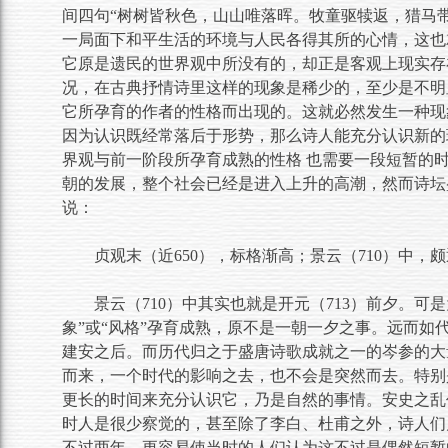
间四句“树树皆秋色，山山唯落晖。牧童驱犊返，猎马
一局面下和平生活的环境与人民各得其所的心情，这也
它原是遗民的世界观中所没有的，却正是客观上现实存
况，在古典抒情诗里这样的现象是稀少的，至少是不明
它所孕育的作者的性格而出现的。这就必然发生一种现
因为认识既经常落后于形势，那么诗人能充分认识新的
界观与前一阶段所孕育成熟的性格 也需要一段短暂的
朝的发展，整个社会已经是进入上升的高潮，然而诗坛
说：
贞观末（近650），标格渐高；景云（710）中，
景云（710）中其实也就是开元（713）前夕。可
象”或“风格”孕育成熟，原不是一朝一夕之事。远而
建安之后。而历代归之于盛唐诗歌成就之一的岑参的大
而来，一个时代的影响之去，也不会是突然而去。特别
更长的时间来充分认识它，乃是自然的事情。安史之乱
时人是很少察觉的，甚至除了李白、杜甫之外，诗人们
不过两年，更容易使当时的人们认为这不过是偶然短暂