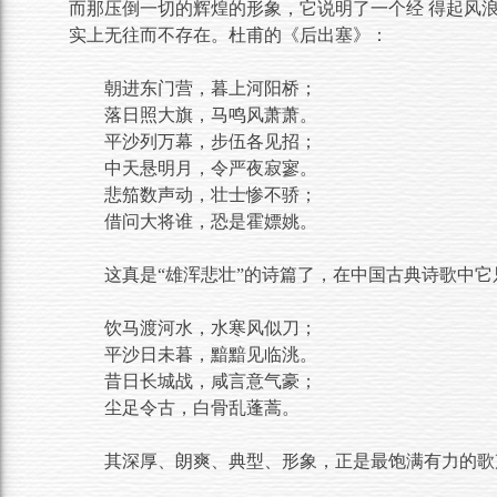
而那压倒一切的辉煌的形象，它说明了一个经 得起风
实上无往而不存在。杜甫的《后出塞》：
朝进东门营，暮上河阳桥；
落日照大旗，马鸣风萧萧。
平沙列万幕，步伍各见招；
中天悬明月，令严夜寂寥。
悲笳数声动，壮士惨不骄；
借问大将谁，恐是霍嫖姚。
这真是“雄浑悲壮”的诗篇了，在中国古典诗歌中
饮马渡河水，水寒风似刀；
平沙日未暮，黯黯见临洮。
昔日长城战，咸言意气豪；
尘足令古，白骨乱蓬蒿。
其深厚、朗爽、典型、形象，正是最饱满有力的歌