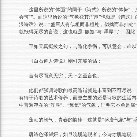
这里所说的“体面”约同于《诗式》所说的“体势”，
会“狂”。而这里所说的“气象欲其浑厚”也就是《诗式》
浪诗话》说：“盛唐人有似粗而非粗处，似拙而非拙处”
就抵得无尽的言说，这也就是“氤氲”与“浑厚”了。因
至如天真挺拔之句，与造化争衡，可以意会，难以
《白石道人诗说》则引东坡的话：
言有尽而意无穷，天下之至言也。
他们都强调诗歌的最高造诣就是丰富到不可尽说，
有待于诗歌的艺术修养，而更主要的还是诗歌的生活内
中普遍存在的“浑厚”、“氤氲”的气象，证明它不单是
蓬勃的朝气，青春的旋律，这就是“盛唐气象”与“
唐诗色泽鲜妍，如旦晚脱笔砚者；今诗才脱笔砚，