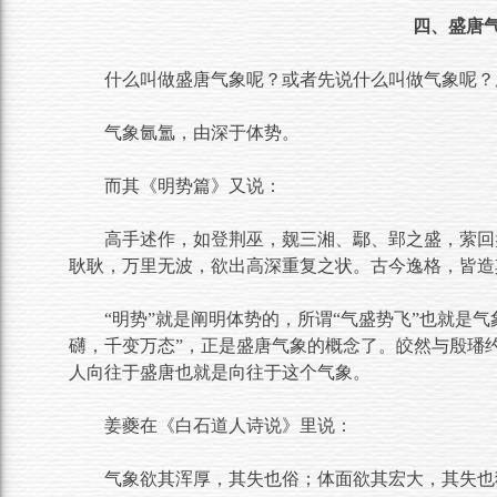
四、盛唐
什么叫做盛唐气象呢？或者先说什么叫做气象呢？
气象氤氲，由深于体势。
而其《明势篇》又说：
高手述作，如登荆巫，觌三湘、鄢、郢之盛，萦回
耿耿，万里无波，欲出高深重复之状。古今逸格，皆造
“明势”就是阐明体势的，所谓“气盛势飞”也就是
礴，千变万态”，正是盛唐气象的概念了。皎然与殷璠
人向往于盛唐也就是向往于这个气象。
姜夔在《白石道人诗说》里说：
气象欲其浑厚，其失也俗；体面欲其宏大，其失也