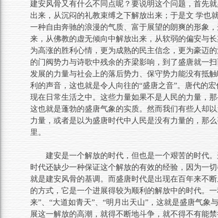
建安风骨又有什么不同点呢？要说明这个问题，首先就
出来，从沉闷的礼教束缚之下解放出来；于是文 学也
一种自由奔驰的浪漫的气质、富于展望的朗爽的形象，
来，从佛教的虚无倾向中解放出来，从软弱的偏安与长
为高涨的胜利心情，更为成熟的民主信念，更为豪迈的
的门阀势力与诗歌中残余的齐梁影响，到了盛唐就一扫
发展的力量与社会上的落后势力、保守势力能没有抵触
利的声音，这也就是令人向往的“盛唐之音”。唐代的
现在日常生活之中。这些力量如果不是人民的力量，那
这也就是蓬勃的盛唐气象的实质。然而我们有些人却以
力量，或者是以为盛唐时代中人民是没有力量的，那么
里。
建安是一个解放的时代，但也是一个艰苦的时代。
时代还缺少一种保证这个解放的有效的经验，因为一切
就是建安风骨的基调。而盛唐时代是出现在百年来不断
的方式，它是一个进展得较为顺利的解放中的时代。一
来”、“大道如青天”、“明月出天山”，这就是盛唐气
展这一解放的高潮，就得不断地斗争，就不得不有能禁