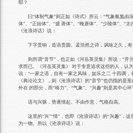
耶？
曰“体制气象”则正如《诗式》所云：“气象氤氲由
体”、“正始体”、“盛 唐体”、“晚唐体”、“少陵体”、
《沧浪诗话》说：
下字贵响，造语贵圆。孟浩然之诗，讽咏之久，有
则所谓“音节”，也正如《河岳英灵集》所说：“开
求而已。《河岳英灵集》 对于专意追求这些的人，认为
说：“一家之语，自有一家之风味，如乐之二 十四调，
《典论论文》，则《沧浪诗话》的“音节”也仍指的是形
外在 的部分，而“格力”、“气象”、“兴趣”则是其中
语与兴驱，势逐情起。不由作意，气格自高。
这里的“兴”“情”，也即《沧浪诗话》的“兴趣”，这
为一物。所以《沧浪诗话》说：