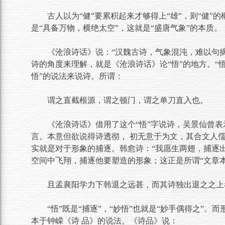
古人以为“健”要累积起来才够得上“雄”，则“健”的
是“具备万物，横绝太空”，这就是“盛唐气象”的本质。
《沧浪诗话》说：“汉魏古诗，气象混沌，难以句摘
诗的角度来理解，就是《沧浪诗话》论“悟”的地方。“悟
悟”的说法来说诗。所谓：
谓之直截根源，谓之顿门，谓之单刀直入也。
《沧浪诗话》借用了这个“悟”字说诗，吴景仙曾表
言。本意但欲说得诗透彻， 初无意于为文，其合文人儒
实就是对于形象的捕逐。韩愈诗：“我愿生两翅，捕逐
空间中飞翔，捕逐他要塑造的形象；这正是所谓“文章
且孟襄阳学力下韩退之远甚，而其诗独出退之之上
“悟”既是“捕逐”，“妙悟”也就是“妙手偶得之”。
本于钟嵘《诗 品》的说法。《诗品》说：