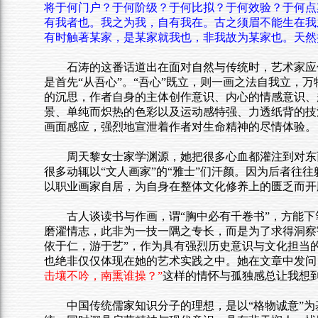
将于何门户？于何阶级？于何比拟？于何效验？于何点
有我者也。我之为我，自有我在。古之须眉不能生在我
有时触著某家，是某家就我也，非我故为某家也。天然
石涛的这番话道出在面对自然与传统时，艺术家应保
是首先“从吾心”。“吾心”既立，则一画之法自我立，
的沉思，作者
自身的主体创作意识、内心的情感意识、
景、
单纯而炽热的色彩以及运动感特强、力
透纸背
的技
画面感应，强烈地宣泄着作者对生命
精神
的尽情体验
。
周天黎女士家学渊源，她把很多心血都灌注到对东
很多动辄以“文人画家”的“雅士”们汗颜。因为后者往
以职业画家自居，为自身在整体文化修养上的匮乏而开
古人谈读书与作画，谓“胸中必有千卷书”，方能
磨濯情志，
此非为一技一隅之专长，而是为了求得洞察
依于仁，游于艺”，作为具有强烈历史意识与文化担当
也绝非仅仅体现在她的艺术实践之中。她在文章中发问
击壤不吟，南熏谁操？”
这样的情怀与孤独感总让我想
中国传统儒家知识分子的理想，是以“格物诚意”为