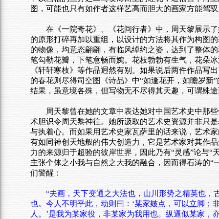
图，可能也只有如作者这样艺高而胆大的画家方能驾驭
在《一院奇花》、《花间行者》中，周天黎展示了
的原形打碎再加以重组，以设计的方法将其作为构图的
的物像，均意态翩翩，有临风绰约之姿，达到了整体的
笔勾勒花瓣，下笔意畅而婉。花枝勃勃有生气，花朵冰
《轩轩寒枝》等作品迥然有别。如果说后两件作品写出
的春花则尽得司空图《诗品》中“如逢花开，如瞻岁新
结果，虽意境各殊，但写物无不尽得其天趣，可谓殊途
周天黎曾在她的文章中表达她对中国艺术史中那些
术胆识令周天黎神往。她所汲取的艺术史资源并非只是
与执着心。而如果用艺术史家瓦萨里的话来说，艺术家的创
有如同神创天地般的伟大创造力，它是艺术家对其作品
力的来源归于超验的彼岸世界，因此乃有“灵感”论与“
主张个体之小我与自然之大我的融合，因而得石涛的“
们警醒：
“夫画，天下变通之大法也，山川形势之精英也，
也。今人不明乎此，动则曰：‘某家皴点，可以立脚；
人。’是我为某家役，非某家为我用也。纵逼似某家，