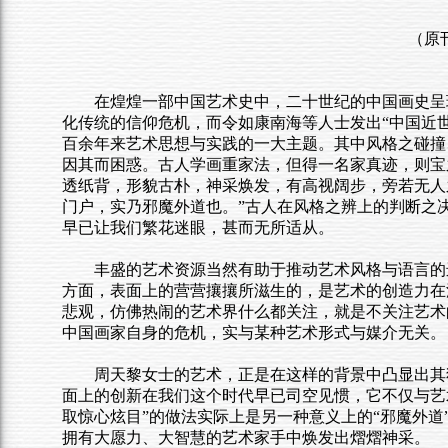
（原刊
在煌煌一部中国艺术史中，二十世纪的中国画史呈
化传统的信仰危机，而令如康南海等人士发出“中国近世之
百余年来艺术思想与实践的一大主题。其中风格之碰撞
因其而困惑。古人学画重家法，但得一名家真迹，则宝
透纸背，形貌古朴，神采焕发，有高视阔步，旁若无人
门户，实乃邪魔外道也。”古人在风格之辨上的判断之
早已让我们繁花迷眼，甚而无所适从。
丰盛的艺术资源当然有助于推动艺术风格与语言的
方面，表面上的营营攘攘所滋生的，是艺术的创造力在
悲观，仿佛热闹的艺术界什么都关注，就是不关注艺术
中国画家自身的危机，实与某种艺术形式与媒介无关。
周天黎女士的艺术，正是在这样的背景中凸显出其
面上的创新在我们这个时代早已司空见惯，它不仅与艺
取惊心炫目”的做法实际上是另一种意义上的“邪魔外
拥有大愿力、大智慧的艺术家手中焕发出熠熠神采。