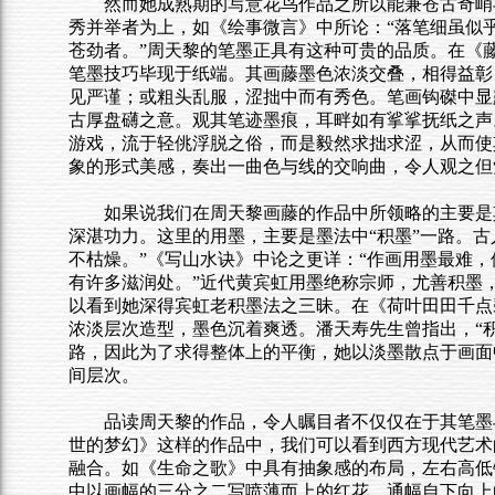
然而她成熟期的写意花鸟作品之所以能兼苍古奇峭
秀并举者为上，如《绘事微言》中所论：“落笔细虽似
苍劲者。”周天黎的笔墨正具有这种可贵的品质。在《
笔墨技巧毕现于纸端。其画藤墨色浓淡交叠，相得益彰
见严谨；或粗头乱服，涩拙中而有秀色。笔画钩磔中显
古厚盘礴之意。观其笔迹墨痕，耳畔如有挲挲抚纸之声
游戏，流于轻佻浮脱之俗，而是毅然求拙求涩，从而使
象的形式美感，奏出一曲色与线的交响曲，令人观之但
如果说我们在周天黎画藤的作品中所领略的主要是
深湛功力。这里的用墨，主要是墨法中“积墨”一路。
不枯燥。”《写山水诀》中论之更详：“作画用墨最难
有许多滋润处。”近代黄宾虹用墨绝称宗师，尤善积墨
以看到她深得宾虹老积墨法之三昧。在《荷叶田田千点
浓淡层次造型，墨色沉着爽透。潘天寿先生曾指出，“积
路，因此为了求得整体上的平衡，她以淡墨散点于画面
间层次。
品读周天黎的作品，令人瞩目者不仅仅在于其笔墨
世的梦幻》这样的作品中，我们可以看到西方现代艺术
融合。如《生命之歌》中具有抽象感的布局，左右高低
中以画幅的三分之二写喷薄而上的红花，通幅自下向上