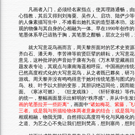
凡画者入门，必须经名家指点，使其理路通畅，由
心指教，其后又得到刘海粟、吴作人、启功、陆俨少等
的人像素描写生中，不难看出她扎实的造型基本功。这
观的物像与其自身的心相融为一体。早在1990年创
笔墨体系早已谙熟于胸，其笔墨之酣畅，层次之分明，
就大写意花鸟画而言，周天黎所面对的艺术史资源
齐白石、潘天寿、李苦禅等前贤巨擘的耕耘，大写意花
意见，这种批评的声音始于康有为在《万木草堂藏画目
题发表专论，其观点与康南海遥相呼应。中国画的传统
已然高度程式化的大写意花鸟，从之者既已夥矣，研习
游戏。周天黎并没有鸣鸣得意于她对传统笔墨与图式的
鸟、枝、叶予以大胆的变形，其胆识绝迈同伦，因而能
面。《寒冰可燃》、《狂龙戏珠》、《轩轩寒枝》等作
的统一，整幅画面显示出鲜明的“秩序感”，并从中生
画的笔墨拉开一些距离”
，
画面中
“
诸如梅花、紫藤，飞
三者。或是我与所描绘物体两者意象的结合；或是我与
相观相融，物我无障。自然得以高度符号化与风格化的
之道、为艺之心不免让我们想到
梵
高，想到塞尚，想到