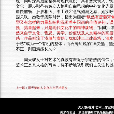
统，同时深具启蒙精神与现代意识，具有悲天悯人、忧
文化，
履步
那些有独立人格和自由思想的中外文化先贤
痛快酣畅、肝胆相照、湖山跌宕意气如潮之感。她疾呼艺
固关联。她敢于痛陈时弊，指出为画者
“
纵然有唐髓宋
塑又有怎样的力量影响和混淆着中国画的价值评判，误
挽，掂量起来，只是现代文化中的精神废物。”
因此，
然来自于文化、哲思、美学、价值观及人文精神的高度
感，作品则流于浅薄与虚伪，犹如沙土上建高塔，清水
于艺”成为一个有机的整体，而石涛所说的“画受墨，
不正，则画焉能长久？
周天黎女士对艺术的真诚有着近乎宗教般的信仰，
艺术正是其人格的写照，将不断地吸引我们去关注其撼
上一篇：周天黎的人文存在与艺术意义
周天黎(香港)艺术工作室制
美术馆地址：浙江省嵊州市长乐镇后街8号 电话：1