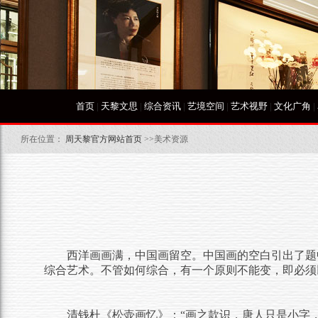
首页
|
天黎文思
|
综合资讯
|
艺境空间
|
艺术视野
|
文化广角
|
所在位置：
周天黎官方网站首页
>>美术资源
西洋画画满，中国画留空。中国画的空白引出了题
综合艺术。不管如何综合，有一个原则不能变，即必须
清钱杜《松壶画忆》：
“
画之款识，唐人只是小字