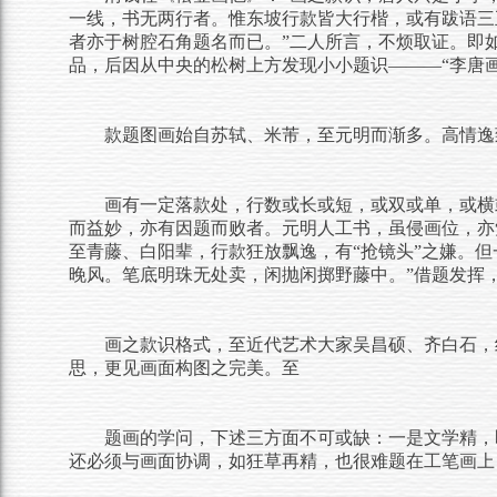
一线，书无两行者。惟东坡行款皆大行楷，或有跋语三
者亦于树腔石角题名而已。
”
二人所言，不烦取证。即
品，后因从中央的松树上方发现小小题识
———“
李唐
款题图画始自苏轼、米芾，至元明而渐多。高情逸
画有一定落款处，行数或长或短，或双或单，或横
而益妙，亦有因题而败者。元明人工书，虽侵画位，亦
至青藤、白阳辈，行款狂放飘逸，有
“
抢镜头
”
之嫌。但
晚风。笔底明珠无处卖，闲抛闲掷野藤中。
”
借题发挥
画之款识格式，至近代艺术大家吴昌硕、齐白石，
思，更见画面构图之完美。至
题画的学问，下述三方面不可或缺：一是文学精，
还必须与画面协调，如狂草再精，也很难题在工笔画上